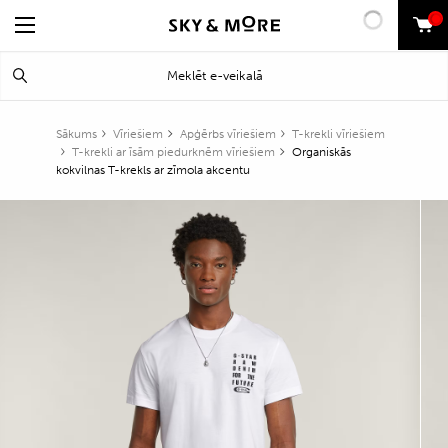
0
Search
Meklēt
for:
Sākums
Vīriešiem
Apģērbs vīriešiem
T-krekli vīriešiem
T-krekli ar īsām piedurknēm vīriešiem
Organiskās
kokvilnas T-krekls ar zīmola akcentu