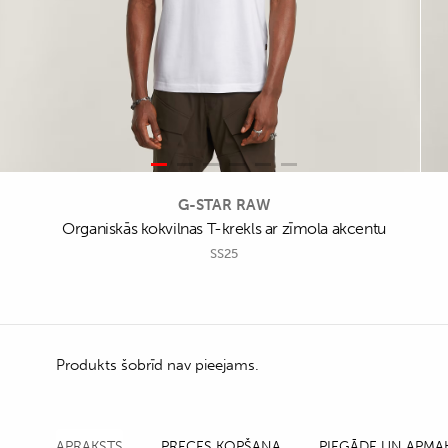
G-STAR RAW
Organiskās kokvilnas T-krekls ar zīmola akcentu
SS25
Produkts šobrīd nav pieejams.
APRAKSTS
PRECES KOPŠANA
PIEGĀDE UN APMA