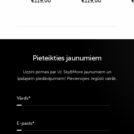
€
119,00
€
119,00
Pieteikties jaunumiem
Uzzini pirmais par i/c Sky&More jaunumiem un
īpašajiem piedāvājumiem! Pievienojies. Iegūsti vairāk.