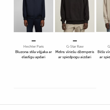
Hechter Paris
G-Star Raw
G
Bluzona stila vējjaka ar
Melns vīriešu džemperis
Bēšs vī
elastīgu apdari
ar spiedpogu aizdari
ar spi