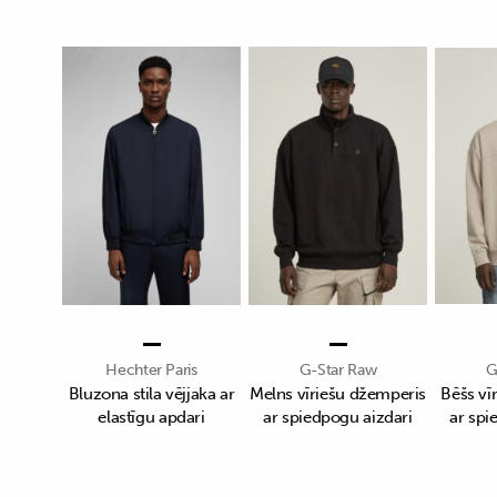
Hechter Paris
G-Star Raw
G
Bluzona stila vējjaka ar
Melns vīriešu džemperis
Bēšs vī
elastīgu apdari
ar spiedpogu aizdari
ar spi