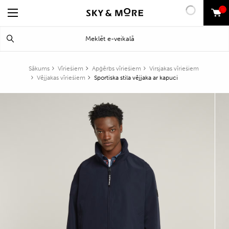
0
Search
Meklēt
for:
Sākums
Vīriešiem
Apģērbs vīriešiem
Virsjakas vīriešiem
Vējjakas vīriešiem
Sportiska stila vējjaka ar kapuci