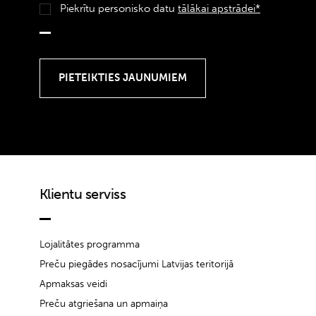
Piekrītu personisko datu
tālākai apstrādei*
Klientu serviss
Lojalitātes programma
Preču piegādes nosacījumi Latvijas teritorijā
Apmaksas veidi
Preču atgriešana un apmaiņa