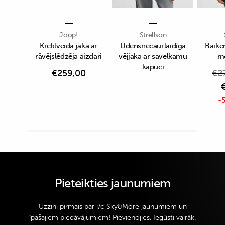
Joop!
Strellson
Kreklveida jaka ar
Ūdensnecaurlaidīga
Baiker
rāvējslēdzēja aizdari
vējjaka ar savelkamu
me
kapuci
€
259,00
€
2
-5
Pieteikties jaunumiem
Uzzini pirmais par i/c Sky&More jaunumiem un
īpašajiem piedāvājumiem! Pievienojies. Iegūsti vairāk.