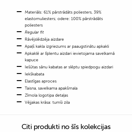
Materiāls: 61% pārstrādāts poliesters, 39%
elastomuliesters; odere: 100% pārstrādāts
poliesters
Regular fit
Rāvējslēdzēja aizdare
Apaļš kakla izgriezums ar paaugstinātu apkakli
Apkaklē ar līplentu aizdari ievietojama savelkamā
kapuce
Iešūtas sānu kabatas ar slēptu spiedpogu aizdari
Iekškabata
Elastīgas aproces
Taisna, savelkama apakšmala
Zīmola logotipa detaļas
Vējjakas krāsa: tumši zila
Citi produkti no šīs kolekcijas