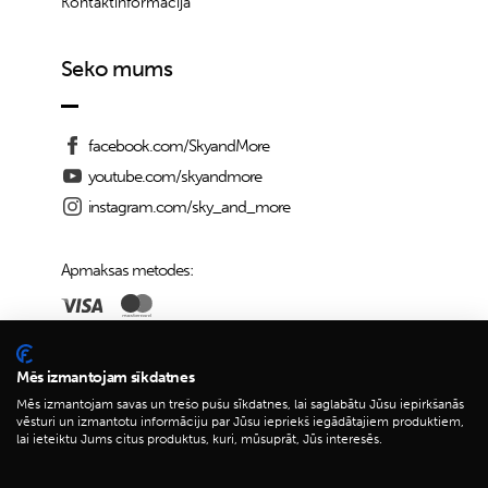
Kontaktinformācija
Seko mums
facebook.com/SkyandMore
youtube.com/skyandmore
instagram.com/sky_and_more
Apmaksas metodes:
Piegādes iespējas:
Mēs izmantojam sīkdatnes
Mēs izmantojam savas un trešo pušu sīkdatnes, lai saglabātu Jūsu iepirkšanās
vēsturi un izmantotu informāciju par Jūsu iepriekš iegādātajiem produktiem,
lai ieteiktu Jums citus produktus, kuri, mūsuprāt, Jūs interesēs.
© 2026 Sky&More