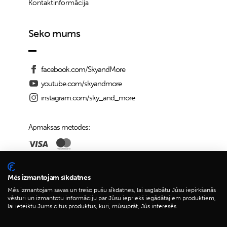
Kontaktinformācija
Seko mums
facebook.com/SkyandMore
youtube.com/skyandmore
instagram.com/sky_and_more
Apmaksas metodes:
Piegādes iespējas:
Mēs izmantojam sīkdatnes
Mēs izmantojam savas un trešo pušu sīkdatnes, lai saglabātu Jūsu iepirkšanās
vēsturi un izmantotu informāciju par Jūsu iepriekš iegādātajiem produktiem,
lai ieteiktu Jums citus produktus, kuri, mūsuprāt, Jūs interesēs.
© 2026 Sky&More