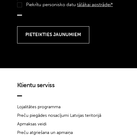
Piekrītu personisko datu
tālākai apstrādei*
Klientu serviss
Lojalitātes programma
Preču piegādes nosacījumi Latvijas teritorijā
Apmaksas veidi
Preču atgriešana un apmaiņa