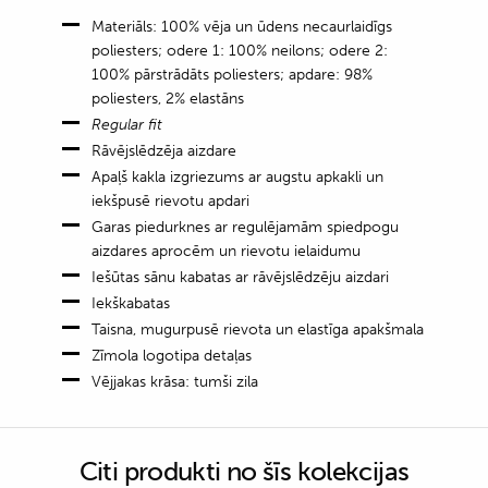
Materiāls: 100% vēja un ūdens necaurlaidīgs
poliesters; odere 1: 100% neilons; odere 2:
100% pārstrādāts poliesters; apdare: 98%
poliesters, 2% elastāns
Regular fit
Rāvējslēdzēja aizdare
Apaļš kakla izgriezums ar augstu apkakli un
iekšpusē rievotu apdari
Garas piedurknes ar regulējamām spiedpogu
aizdares aprocēm un rievotu ielaidumu
Iešūtas sānu kabatas ar rāvējslēdzēju aizdari
Iekškabatas
Taisna, mugurpusē rievota un elastīga apakšmala
Zīmola logotipa detaļas
Vējjakas krāsa: tumši zila
Citi produkti no šīs kolekcijas