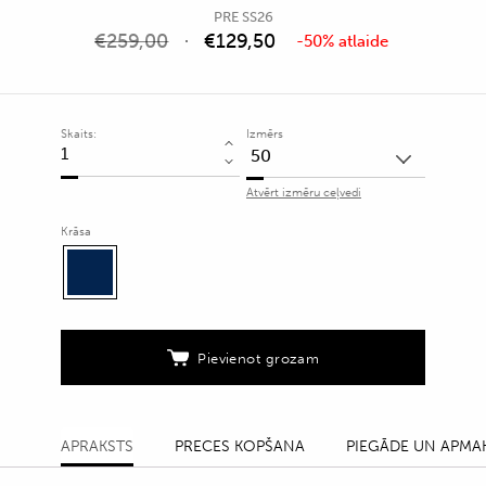
PRE SS26
€
259,00
€
129,50
-50% atlaide
Skaits:
Izmērs
Ūdensnecaurlaidīga
vējjaka
Atvērt izmēru ceļvedi
ar
augstu
Krāsa
apkakli
quantity
Pievienot grozam
APRAKSTS
PRECES KOPŠANA
PIEGĀDE UN APMA