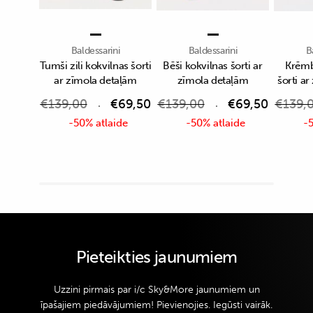
Baldessarini
Baldessarini
B
Tumši zili kokvilnas šorti
Bēši kokvilnas šorti ar
Krēmb
ar zīmola detaļām
zīmola detaļām
šorti a
€
139,00
€
69,50
€
139,00
€
69,50
€
139,
-50% atlaide
-50% atlaide
-5
Pieteikties jaunumiem
Uzzini pirmais par i/c Sky&More jaunumiem un
īpašajiem piedāvājumiem! Pievienojies. Iegūsti vairāk.