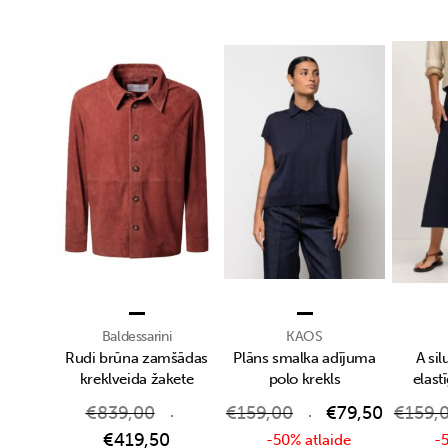
Baldessarini
KAOS
Rudi brūna zamšādas
Plāns smalka adījuma
A sil
kreklveida žakete
polo krekls
elast
€
839,00
€
159,00
€
79,50
€
159,
€
419,50
-50% atlaide
-5