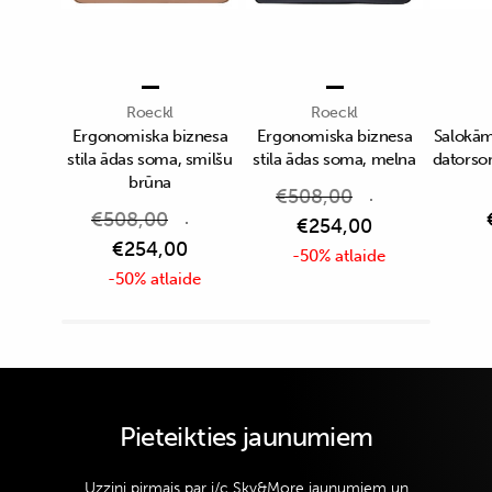
Roeckl
Roeckl
Ergonomiska biznesa
Ergonomiska biznesa
Salokā
stila ādas soma, smilšu
stila ādas soma, melna
datorso
brūna
€
508,00
€
508,00
€
254,00
€
254,00
-50% atlaide
-50% atlaide
Pieteikties jaunumiem
Uzzini pirmais par i/c Sky&More jaunumiem un