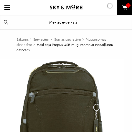
0
Search
Meklēt
for:
Sākums
Sievietēm
Somas sievietēm
Mugursomas
sievietēm
Haki zaļa Propus USB mugursoma ar nodalījumu
datoram