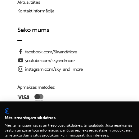
Aktualitātes
Kontaktinformācija
Seko mums
facebook.com/SkyandMore
youtube.com/skyandmore
instagram.com/sky_and_more
Apmaksas metodes:
Piegādes iespējas:
Mēs izmantojam sīkdatnes
Mēs izmantojam savas un trešo pušu sīkdatnes, lai saglabātu Jūsu iepirkšanās
vēsturi un izmantotu informāciju par Jūsu iepriekš iegādātajiem produktiem,
lai ieteiktu Jums citus produktus, kuri, mūsuprāt, Jūs interesēs.