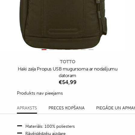
TOTTO
Haki zaļa Propus USB mugursoma ar nodalījumu
datoram
€
54,99
Produkts nav pieejams
APRAKSTS
PRECES KOPŠANA
PIEGĀDE UN APMA
Materiāls: 100% poliesters
Rāvējslēdzēju aizdare