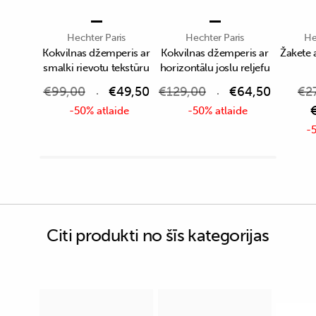
Hechter Paris
Hechter Paris
He
Kokvilnas džemperis ar
Kokvilnas džemperis ar
Žakete 
smalki rievotu tekstūru
horizontālu joslu reljefu
€
99,00
€
49,50
€
129,00
€
64,50
€
2
-50% atlaide
-50% atlaide
-5
Citi produkti no šīs kategorijas