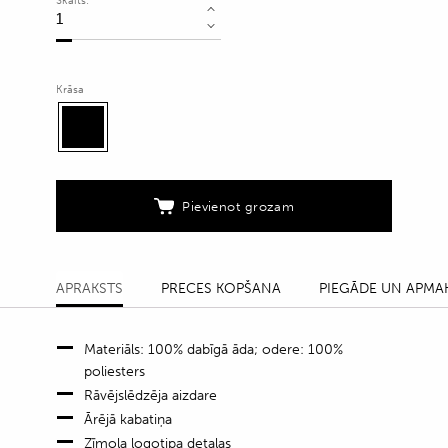
Skaits:
Dokumentu
un
planšetdatora
soma-
Krāsa
mape
quantity
Pievienot grozam
APRAKSTS
PRECES KOPŠANA
PIEGĀDE UN APMA
Materiāls: 100% dabīgā āda; odere: 100%
poliesters
Rāvējslēdzēja aizdare
Ārējā kabatiņa
Zīmola logotipa detaļas