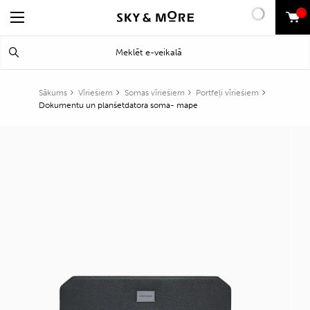
0
Search
Meklēt
for:
Sākums
Vīriešiem
Somas vīriešiem
Portfeļi vīriešiem
Dokumentu un planšetdatora soma- mape