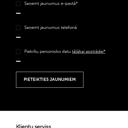
Saņemt jaunumus e-pastā*
Saņemt jaunumus telefonā
Piekrītu personisko datu
tālākai apstrādei*
Klientu serviss