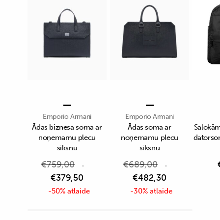
Emporio Armani
Emporio Armani
Ādas biznesa soma ar
Ādas soma ar
Salokā
noņemamu plecu
noņemamu plecu
datorso
siksnu
siksnu
€
759,00
€
689,00
€
379,50
€
482,30
-50% atlaide
-30% atlaide