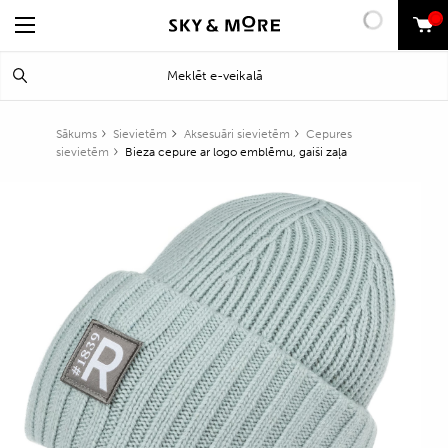
0
Search
Meklēt
for:
Sākums
Sievietēm
Aksesuāri sievietēm
Cepures
sievietēm
Bieza cepure ar logo emblēmu, gaiši zaļa