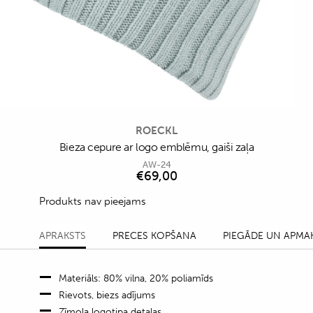
ROECKL
Bieza cepure ar logo emblēmu, gaiši zaļa
AW-24
€
69,00
Produkts nav pieejams
APRAKSTS
PRECES KOPŠANA
PIEGĀDE UN APMA
Materiāls: 80% vilna, 20% poliamīds
Rievots, biezs adījums
Zīmola logotipa detaļas