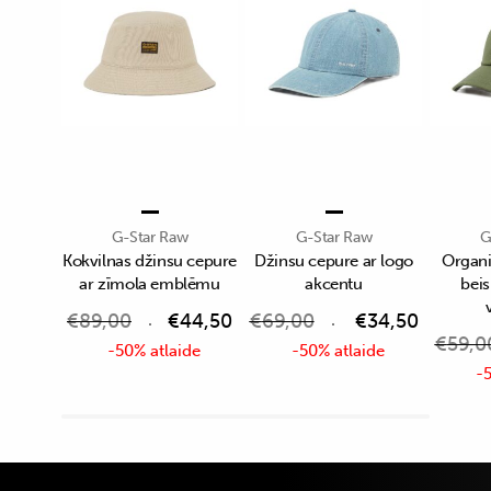
G-Star Raw
G-Star Raw
G
Kokvilnas džinsu cepure
Džinsu cepure ar logo
Organi
ar zīmola emblēmu
akcentu
bei
€
89,00
€
44,50
€
69,00
€
34,50
€
59,0
-50% atlaide
-50% atlaide
-5