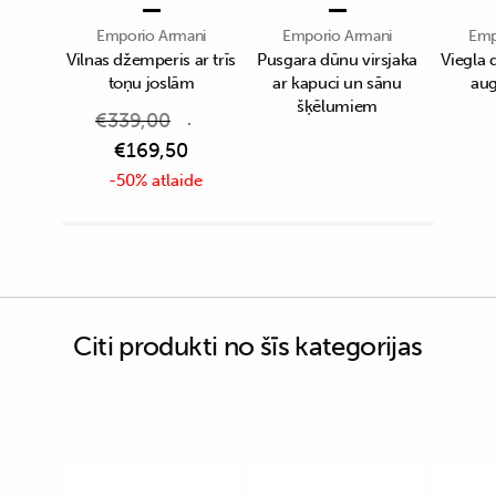
Emporio Armani
Emporio Armani
Emp
Vilnas džemperis ar trīs
Pusgara dūnu virsjaka
Viegla 
toņu joslām
ar kapuci un sānu
aug
šķēlumiem
€
339,00
€
169,50
-50% atlaide
Citi produkti no šīs kategorijas