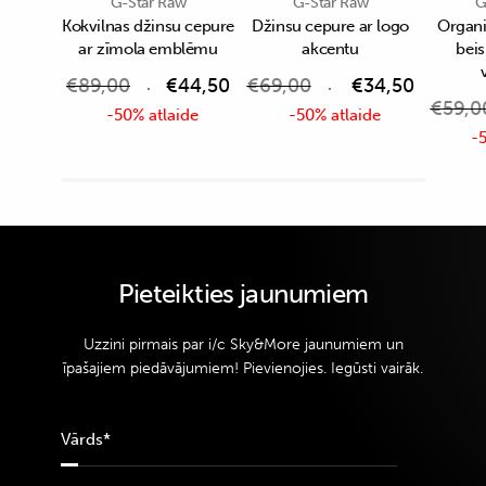
G-Star Raw
G-Star Raw
G
Kokvilnas džinsu cepure
Džinsu cepure ar logo
Organi
ar zīmola emblēmu
akcentu
bei
€
89,00
€
44,50
€
69,00
€
34,50
€
59,0
-50% atlaide
-50% atlaide
-5
Pieteikties jaunumiem
Uzzini pirmais par i/c Sky&More jaunumiem un
īpašajiem piedāvājumiem! Pievienojies. Iegūsti vairāk.