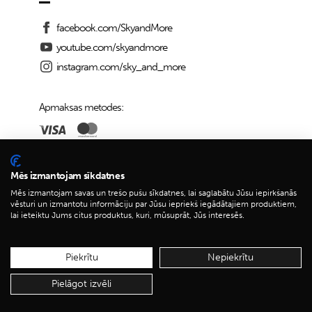
facebook.com/SkyandMore
youtube.com/skyandmore
instagram.com/sky_and_more
Apmaksas metodes:
Piegādes iespējas:
Mēs izmantojam sīkdatnes
Mēs izmantojam savas un trešo pušu sīkdatnes, lai saglabātu Jūsu iepirkšanās
vēsturi un izmantotu informāciju par Jūsu iepriekš iegādātajiem produktiem,
lai ieteiktu Jums citus produktus, kuri, mūsuprāt, Jūs interesēs.
© 2026 Sky&More
Piekrītu
Nepiekrītu
Pielāgot izvēli