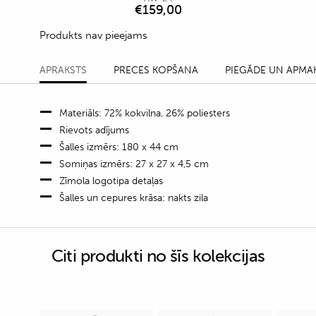
€
159,00
Produkts nav pieejams
APRAKSTS
PRECES KOPŠANA
PIEGĀDE UN APMA
Materiāls: 72% kokvilna, 26% poliesters
Rievots adījums
Šalles izmērs: 180 x 44 cm
Somiņas izmērs: 27 x 27 x 4,5 cm
Zīmola logotipa detaļas
Šalles un cepures krāsa: nakts zila
Citi produkti no šīs kolekcijas