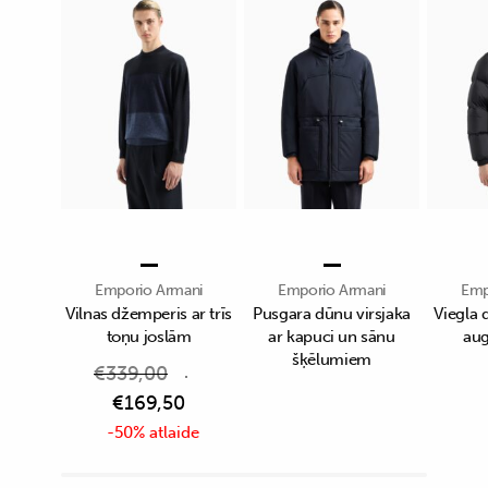
Emporio Armani
Emporio Armani
Emp
Vilnas džemperis ar trīs
Pusgara dūnu virsjaka
Viegla 
toņu joslām
ar kapuci un sānu
aug
šķēlumiem
€
339,00
€
169,50
-50% atlaide