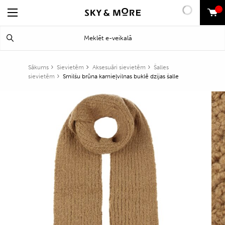
0
Search
Meklēt
for:
Sākums
Sievietēm
Aksesuāri sievietēm
Šalles
sievietēm
Smilšu brūna kamieļvilnas buklē dzijas šalle