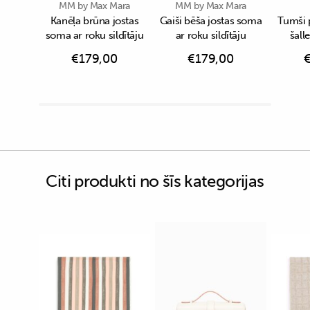
MM by Max Mara
MM by Max Mara
Kanēļa brūna jostas
Gaiši bēša jostas soma
Tumši 
soma ar roku sildītāju
ar roku sildītāju
šall
€
179,00
€
179,00
Citi produkti no šīs kategorijas