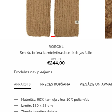
ROECKL
Smilšu brūna kamieļvilnas buklē dzijas šalle
AW-24
€
244,00
Produkts nav pieejams
APRAKSTS
PRECES KOPŠANA
PIEGĀDE UN APMA
Materiāls: 90% kamieļa vilna, 10% poliamīds
Izmērs 180 x 25 cm
Zīmola logotipa detaļas