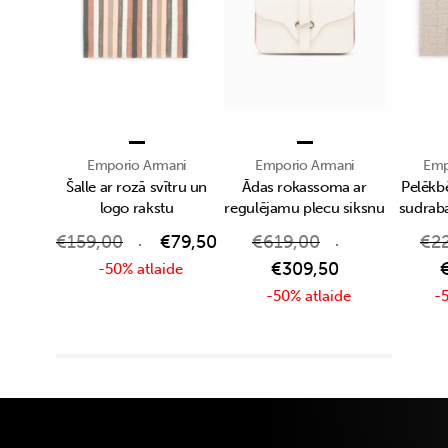
Emporio Armani
Emporio Armani
Emp
Šalle ar rozā svītru un
Ādas rokassoma ar
Pelēkbē
logo rakstu
regulējamu plecu siksnu
sudrab
€
159,00
€
79,50
€
619,00
€
2
€
309,50
-50% atlaide
-50% atlaide
-5