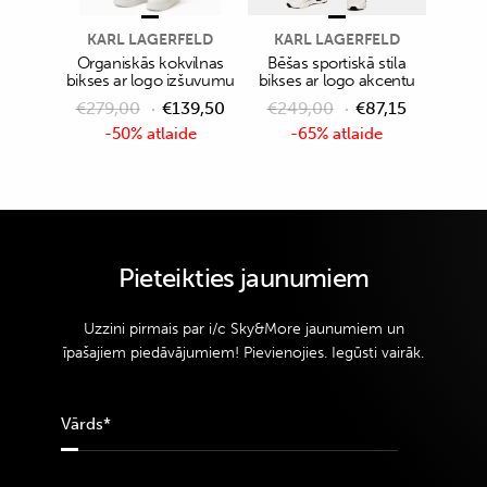
KARL LAGERFELD
KARL LAGERFELD
Organiskās kokvilnas
Bēšas sportiskā stila
bikses ar logo izšuvumu
bikses ar logo akcentu
€
279,00
€
139,50
€
249,00
€
87,15
-50% atlaide
-65% atlaide
Pieteikties jaunumiem
Uzzini pirmais par i/c Sky&More jaunumiem un
īpašajiem piedāvājumiem! Pievienojies. Iegūsti vairāk.