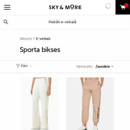
0
Search
Meklēt
for:
Sākums
E-veikals
Sporta bikses
Filtri
Jaunākie
Kārtot pēc: