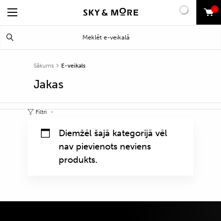
0
Search
Meklēt
for:
Sākums
E-veikals
Jakas
Filtri
Diemžēl šajā kategorijā vēl
nav pievienots neviens
produkts.