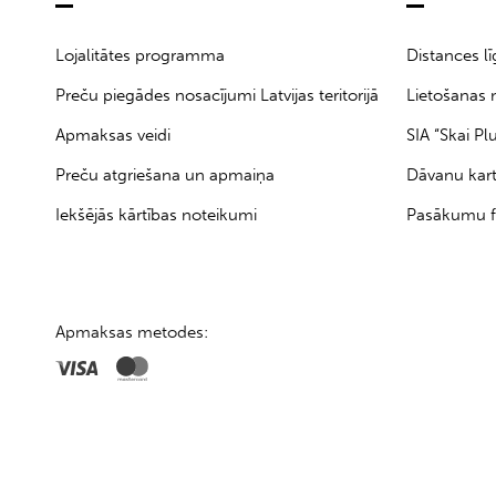
Lojalitātes programma
Distances l
Preču piegādes nosacījumi Latvijas teritorijā
Lietošanas 
Apmaksas veidi
SIA “Skai Pl
Preču atgriešana un apmaiņa
Dāvanu kar
Iekšējās kārtības noteikumi
Pasākumu f
Apmaksas metodes: