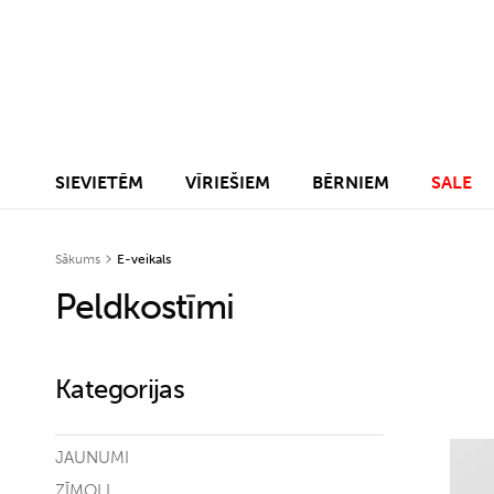
SIEVIETĒM
VĪRIEŠIEM
BĒRNIEM
SALE
Sākums
E-veikals
Peldkostīmi
Kategorijas
JAUNUMI
ZĪMOLI