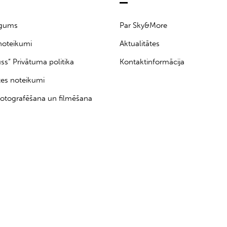
īgums
Par Sky&More
noteikumi
Aktualitātes
uss” Privātuma politika
Kontaktinformācija
tes noteikumi
otografēšana un filmēšana