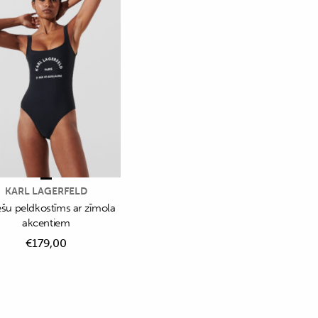
KARL LAGERFELD
ešu peldkostīms ar zīmola
akcentiem
€
179,00