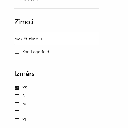
Zīmoli
Karl Lagerfeld
Izmērs
XS
S
M
L
XL