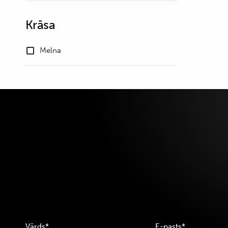
Krāsa
Melna