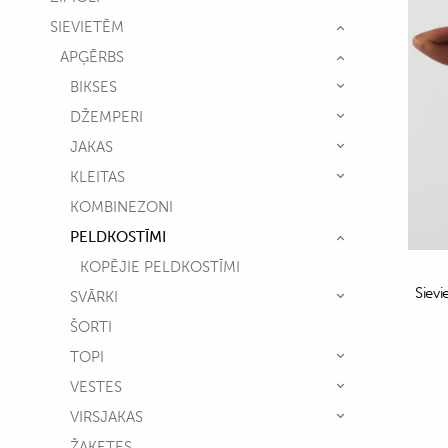
SIEVIETĒM
APĢĒRBS
BIKSES
DŽEMPERI
JAKAS
KLEITAS
KOMBINEZONI
PELDKOSTĪMI
KOPĒJIE PELDKOSTĪMI
Sievi
SVĀRKI
ŠORTI
TOPI
VESTES
VIRSJAKAS
ŽAKETES