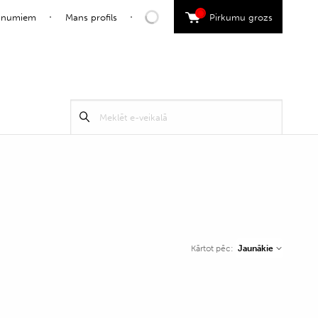
0
jaunumiem
Mans profils
Pirkumu grozs
Search
Meklēt
for:
Jaunākie
Kārtot pēc: