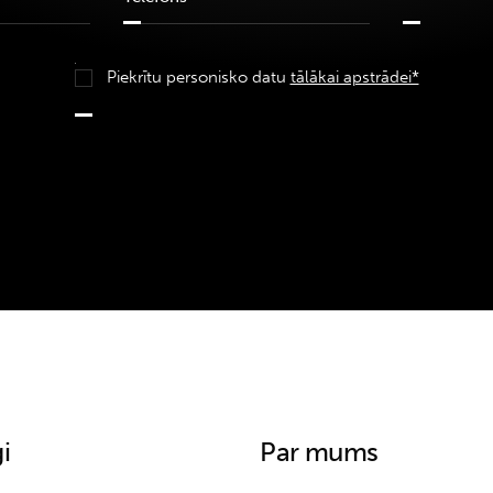
Piekrītu personisko datu
tālākai apstrādei*
i
Par mums