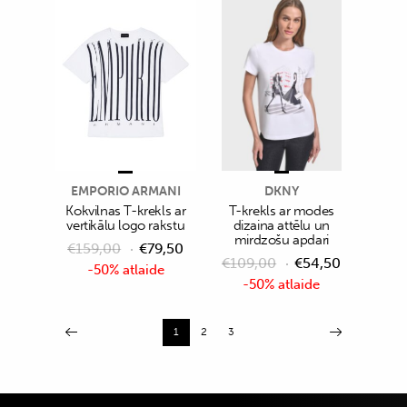
EMPORIO ARMANI
DKNY
Kokvilnas T-krekls ar
T-krekls ar modes
vertikālu logo rakstu
dizaina attēlu un
mirdzošu apdari
€
159,00
€
79,50
€
109,00
€
54,50
-50% atlaide
-50% atlaide
1
2
3