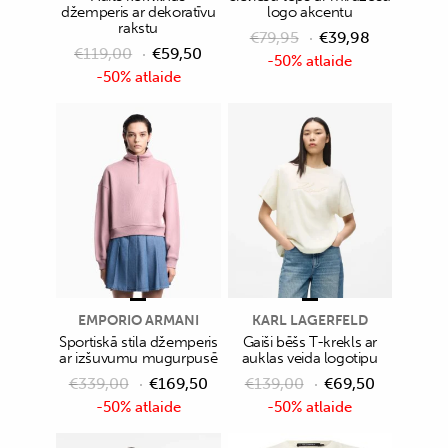
džemperis ar dekoratīvu
logo akcentu
rakstu
€
79,95
€
39,98
€
119,00
€
59,50
-50% atlaide
-50% atlaide
EMPORIO ARMANI
KARL LAGERFELD
Sportiskā stila džemperis
Gaiši bēšs T-krekls ar
ar izšuvumu mugurpusē
auklas veida logotipu
€
339,00
€
169,50
€
139,00
€
69,50
-50% atlaide
-50% atlaide