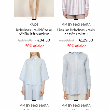
KAOS
MM BY MAX MARA
Kokvilnas kreklblūze ar
Linu un kokvilnas krekls
pērlīšu izšuvumiem
ar svītru rakstu
€
169,00
€
84,50
€
259,00
€
129,50
-50% atlaide
-50% atlaide
MM BY MAX MARA
MM BY MAX MARA