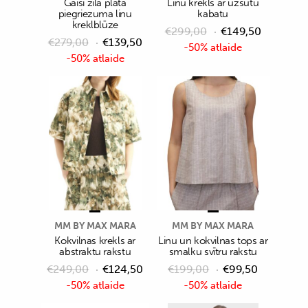
Gaiši zila plata
Linu krekls ar uzšūtu
piegriezuma linu
kabatu
kreklblūze
€
299,00
€
149,50
€
279,00
€
139,50
-50% atlaide
-50% atlaide
MM BY MAX MARA
MM BY MAX MARA
Kokvilnas krekls ar
Linu un kokvilnas tops ar
abstraktu rakstu
smalku svītru rakstu
€
249,00
€
124,50
€
199,00
€
99,50
-50% atlaide
-50% atlaide