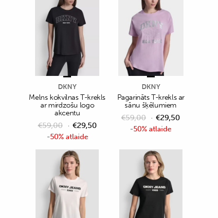
DKNY
DKNY
Melns kokvilnas T-krekls
Pagarināts T-krekls ar
ar mirdzošu logo
sānu šķēlumiem
akcentu
€
59,00
€
29,50
€
59,00
€
29,50
-50% atlaide
-50% atlaide