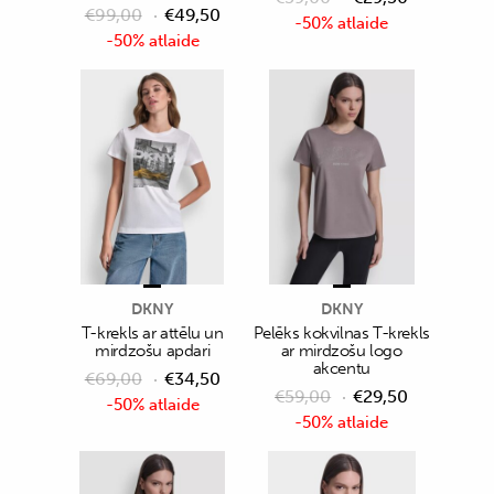
€
99,00
€
49,50
-50% atlaide
-50% atlaide
DKNY
DKNY
T-krekls ar attēlu un
Pelēks kokvilnas T-krekls
mirdzošu apdari
ar mirdzošu logo
akcentu
€
69,00
€
34,50
€
59,00
€
29,50
-50% atlaide
-50% atlaide