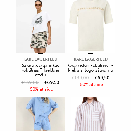
KARL LAGERFELD
KARL LAGERFELD
Saīsināts organiskās
Organiskās kokvilnas T-
kokvilnas T-krekls ar
krekls ar logo izšuvumu
attēlu
€
139,00
€
69,50
€
139,00
€
69,50
-50% atlaide
-50% atlaide