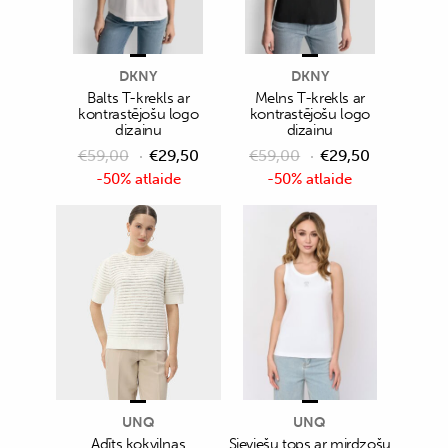
DKNY
DKNY
Balts T-krekls ar
Melns T-krekls ar
kontrastējošu logo
kontrastējošu logo
dizainu
dizainu
€
59,00
€
29,50
€
59,00
€
29,50
-50% atlaide
-50% atlaide
UNQ
UNQ
Adīts kokvilnas
Sieviešu tops ar mirdzošu