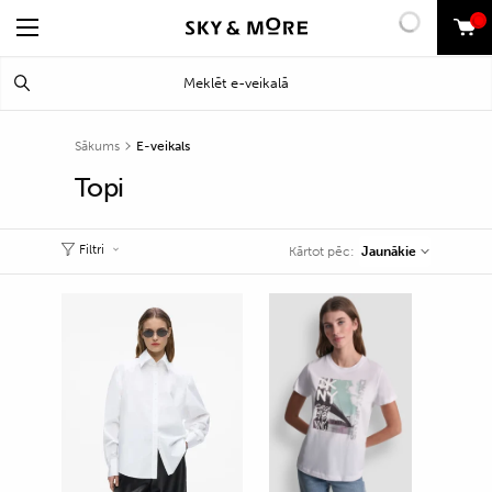
0
Search
Meklēt
for:
Sākums
E-veikals
Topi
Filtri
Jaunākie
Kārtot pēc: