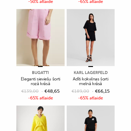
-50% atlaide
-65% atlaide
BUGATTI
KARL LAGERFELD
Eleganti sieviešu šorti
Adīti kokvilnas šorti
rozā krāsā
melnā krāsā
€
139,00
€
48,65
€
189,00
€
66,15
-65% atlaide
-65% atlaide