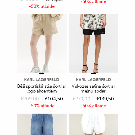
-50% atlaide
-50% atlaide
KARL LAGERFELD
KARL LAGERFELD
Bēši sportiskā stila šorti ar
Viskozes satīna šorti ar
logo akcentiem
melnu apdari
€
209,00
€
104,50
€
279,00
€
139,50
-50% atlaide
-50% atlaide