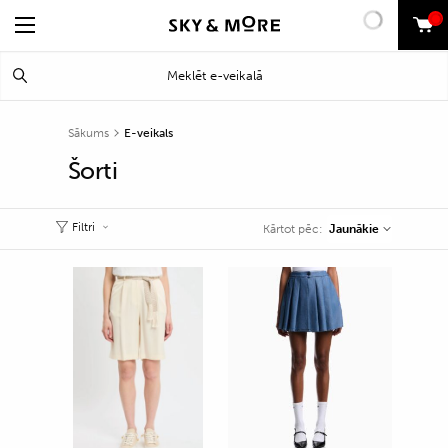
0
Search
Meklēt
for:
Sākums
E-veikals
Šorti
Filtri
Jaunākie
Kārtot pēc: