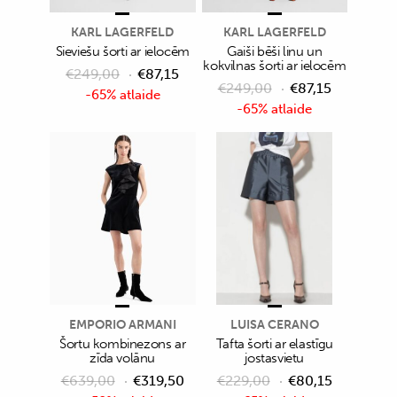
KARL LAGERFELD
KARL LAGERFELD
Sieviešu šorti ar ielocēm
Gaiši bēši linu un
kokvilnas šorti ar ielocēm
€
249,00
€
87,15
€
249,00
€
87,15
-65% atlaide
-65% atlaide
EMPORIO ARMANI
LUISA CERANO
Šortu kombinezons ar
Tafta šorti ar elastīgu
zīda volānu
jostasvietu
€
639,00
€
319,50
€
229,00
€
80,15