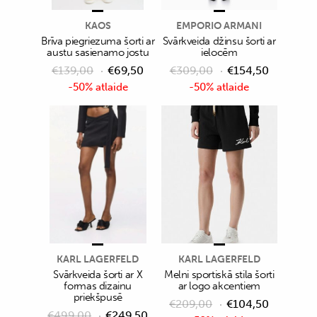
KAOS
EMPORIO ARMANI
Brīva piegriezuma šorti ar
Svārkveida džinsu šorti ar
austu sasienamo jostu
ielocēm
€
139,00
€
69,50
€
309,00
€
154,50
-50% atlaide
-50% atlaide
KARL LAGERFELD
KARL LAGERFELD
Svārkveida šorti ar X
Melni sportiskā stila šorti
formas dizainu
ar logo akcentiem
priekšpusē
€
209,00
€
104,50
€
499,00
€
249,50