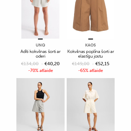
UNQ
KAOS
Adīti kokvilnas šorti ar
Kokvilnas poplīna šorti ar
oderi
elastīgu jostu
€
134,00
€
40,20
€
149,00
€
52,15
-70% atlaide
-65% atlaide