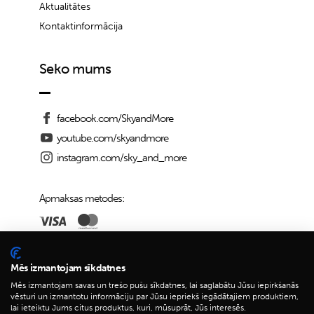
Aktualitātes
Kontaktinformācija
Seko mums
facebook.com/SkyandMore
youtube.com/skyandmore
instagram.com/sky_and_more
Apmaksas metodes:
Piegādes iespējas:
Mēs izmantojam sīkdatnes
Mēs izmantojam savas un trešo pušu sīkdatnes, lai saglabātu Jūsu iepirkšanās
vēsturi un izmantotu informāciju par Jūsu iepriekš iegādātajiem produktiem,
lai ieteiktu Jums citus produktus, kuri, mūsuprāt, Jūs interesēs.