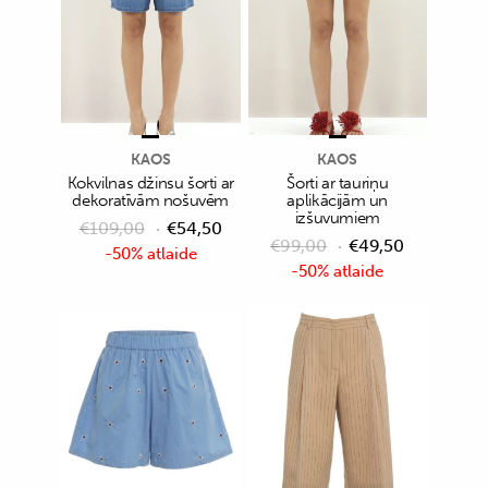
KAOS
KAOS
Kokvilnas džinsu šorti ar
Šorti ar tauriņu
dekoratīvām nošuvēm
aplikācijām un
izšuvumiem
€
109,00
€
54,50
€
99,00
€
49,50
-50% atlaide
-50% atlaide