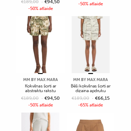
€
189,00
€
94,50
-50% atlaide
-50% atlaide
MM BY MAX MARA
MM BY MAX MARA
Kokvilnas šorti ar
Bēši kokvilnas šorti ar
abstraktu rakstu
dizaina apdruku
€
189,00
€
94,50
€
189,00
€
66,15
-50% atlaide
-65% atlaide