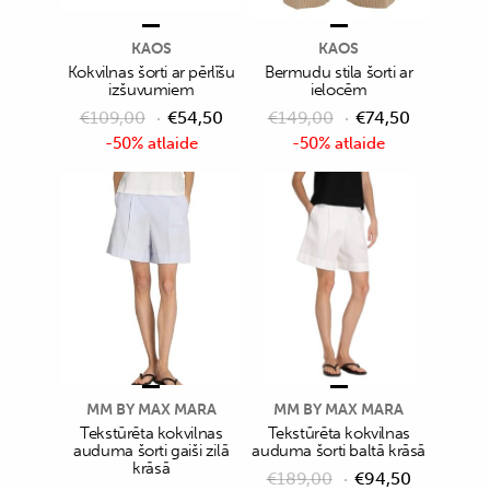
KAOS
KAOS
Kokvilnas šorti ar pērlīšu
Bermudu stila šorti ar
izšuvumiem
ielocēm
€
109,00
€
54,50
€
149,00
€
74,50
-50% atlaide
-50% atlaide
MM BY MAX MARA
MM BY MAX MARA
Tekstūrēta kokvilnas
Tekstūrēta kokvilnas
auduma šorti gaiši zilā
auduma šorti baltā krāsā
krāsā
€
189,00
€
94,50