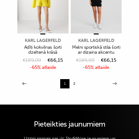
KARL LAGERFELD
KARL LAGERFELD
Adīti kokvilnas šorti
Melni sportiskā stila šorti
dzeltenā krāsā
ar dizaina akcentu
€
189,00
€
66,15
€
189,00
€
66,15
-65% atlaide
-65% atlaide
1
2
Pieteikties jaunumiem
Uzzini pirmais par i/c Sky&More jaunumiem un