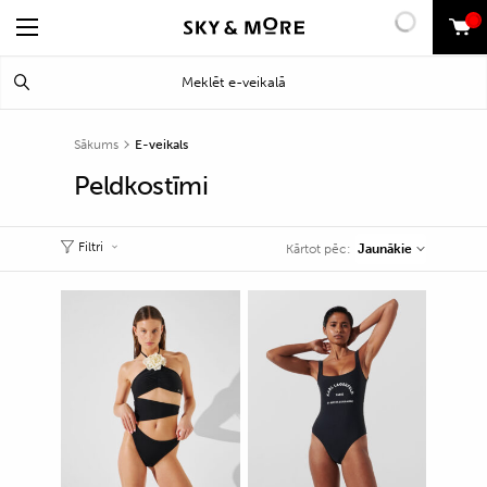
0
Search
Meklēt
for:
Sākums
E-veikals
Peldkostīmi
Filtri
Jaunākie
Kārtot pēc: