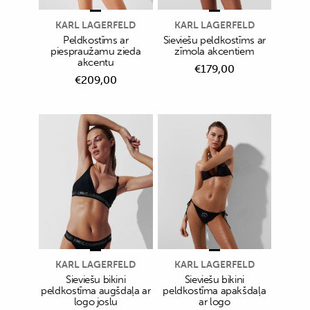
KARL LAGERFELD
KARL LAGERFELD
Peldkostīms ar
Sieviešu peldkostīms ar
piespraužamu zieda
zīmola akcentiem
akcentu
€
179,00
€
209,00
KARL LAGERFELD
KARL LAGERFELD
Sieviešu bikini
Sieviešu bikini
peldkostīma augšdaļa ar
peldkostīma apakšdaļa
logo joslu
ar logo