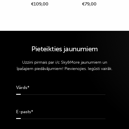
€
109,00
€
79,00
Pieteikties jaunumiem
Uzzini pirmais par i/c Sky&More jaunumiem un
īpašajiem piedāvājumiem! Pievienojies. Iegūsti vairāk.