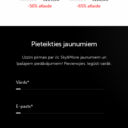
-50% atlaide
-65% atlaide
Pieteikties jaunumiem
Uzzini pirmais par i/c Sky&More jaunumiem un
īpašajiem piedāvājumiem! Pievienojies. Iegūsti vairāk.