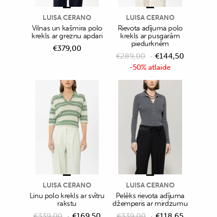
LUISA CERANO
LUISA CERANO
Vilnas un kašmira polo
Rievota adījuma polo
krekls ar greznu apdari
krekls ar pusgarām
piedurknēm
€
379,00
€
289,00
€
144,50
-50% atlaide
LUISA CERANO
LUISA CERANO
Linu polo krekls ar svītru
Pelēks rievota adījuma
rakstu
džemperis ar mirdzumu
€
339,00
€
169,50
€
339,00
€
118,65