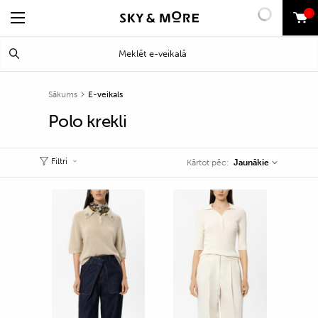
0
Search
Meklēt
for:
Sākums
E-veikals
Polo krekli
Filtri
Jaunākie
Kārtot pēc: