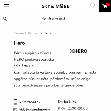
0
Search
Meklēt
for:
Sākums
Bērniem
Hero
Hero
Bērnu apģērbu zīmols
HERO piedāvā sportiska
stila ērtu un
komfortablu brīvā laika apģērbu bērniem. Zīmola
apģērbs būs ieturēta, pārdomāta, mūsdienīga
stila papildinājums jūsu bērna garderobei.
Darba laiks:
+371 26541735
P.-Sv. 11:00-20:00
kidz@skyandmore.lv