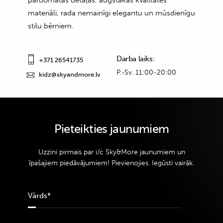
materiāli, rada nemainīgi elegantu un mūsdienīgu
stilu bērniem.
Darba laiks:
+371 26541735
P.-Sv. 11:00-20:00
kidz@skyandmore.lv
Pieteikties jaunumiem
Uzzini pirmais par i/c Sky&More jaunumiem un
īpašajiem piedāvājumiem! Pievienojies. Iegūsti vairāk.