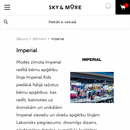
0
Search
Meklēt
for:
Sākums
Bērniem
Imperial
Imperial
Modes zīmola Imperial
radītā bērnu apģērbu
līnija Imperial Kids
piedāvā Itālijā ražotus
bērnu apģērbus, kas
radīti, balstoties uz
ikoniskām un unikālām
Imperial sieviešu un vīriešu apģērbu līnijām.
Lakonisks piegriezums, drosmīgs dizains,
pārdomātas detaļas, augstākās kvalitātes