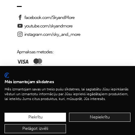
facebook.com/SkyandMore
youtube.com/skyandmore
instagram.com/sky_and_more
Apmaksas metodes:
Piegādes iespējas:
Mēs izmantojam sīkdatnes
Mēs izmantojam savas un trešo pušu sīkdatnes, lai saglabātu Jūsu iepirkšanās
vēsturi un izmantotu informāciju par Jūsu iepriekš iegādātajiem produktiem,
lai ieteiktu Jums citus produktus, kuri, mūsuprāt, Jūs interesēs.
© 2026 Sky&More
Piekrītu
Nepiekrītu
Pielāgot izvēli