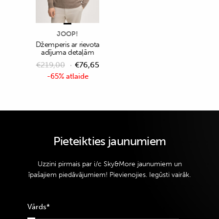
JOOP!
Džemperis ar rievota
adījuma detaļām
€
219,00
€
76,65
-65% atlaide
Pieteikties jaunumiem
Uzzini pirmais par i/c Sky&More jaunumiem un
īpašajiem piedāvājumiem! Pievienojies. Iegūsti vairāk.