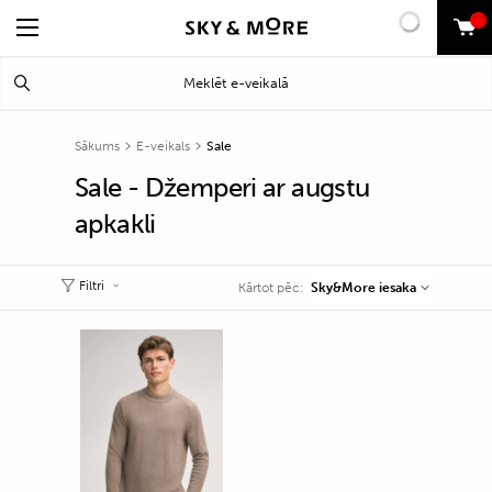
0
Search
Meklēt
for:
Sākums
E-veikals
Sale
Sale - Džemperi ar augstu
apkakli
Filtri
Sky&More iesaka
Kārtot pēc: