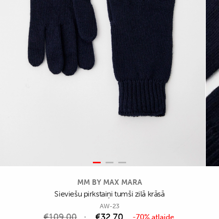
MM BY MAX MARA
Sieviešu pirkstaiņi tumši zilā krāsā
AW-23
€
109,00
€
32,70
-70% atlaide