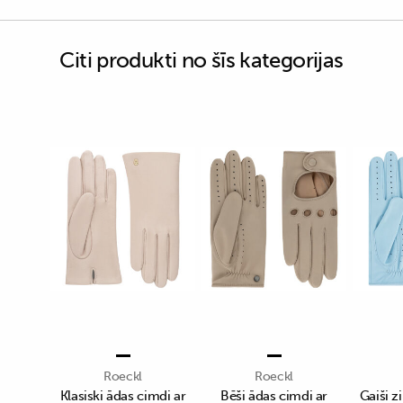
Citi produkti no šīs kategorijas
Roeckl
Roeckl
Klasiski ādas cimdi ar
Bēši ādas cimdi ar
Gaiši z