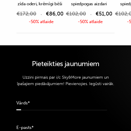
zīda oderi, krēmīgi bēši
spiedpogas aizdari
spied
€
172,00
€
86,00
€
102,00
€
51,00
€
102,
-50% atlaide
-50% atlaide
-5
Pieteikties jaunumiem
Uzzini pirmais par i/c Sky&More jaunumiem un
īpašajiem piedāvājumiem! Pievienojies. Iegūsti vairāk.