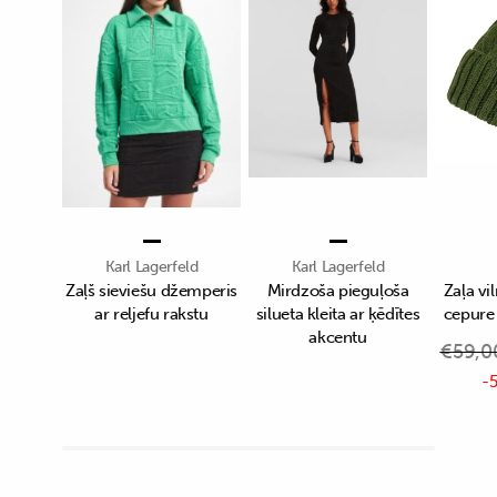
Karl Lagerfeld
Karl Lagerfeld
Zaļš sieviešu džemperis
Mirdzoša pieguļoša
Zaļa vi
ar reljefu rakstu
silueta kleita ar ķēdītes
cepure 
akcentu
€
59,0
-5