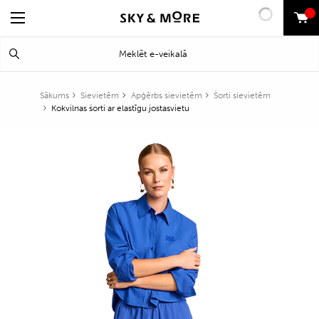
0
Search
Meklēt
for:
Sākums
Sievietēm
Apģērbs sievietēm
Šorti sievietēm
Kokvilnas šorti ar elastīgu jostasvietu