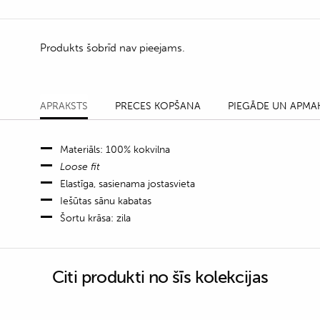
Produkts šobrīd nav pieejams.
APRAKSTS
PRECES KOPŠANA
PIEGĀDE UN APMA
Materiāls: 100% kokvilna
Loose fit
Elastīga, sasienama jostasvieta
Iešūtas sānu kabatas
Šortu krāsa: zila
Citi produkti no šīs kolekcijas