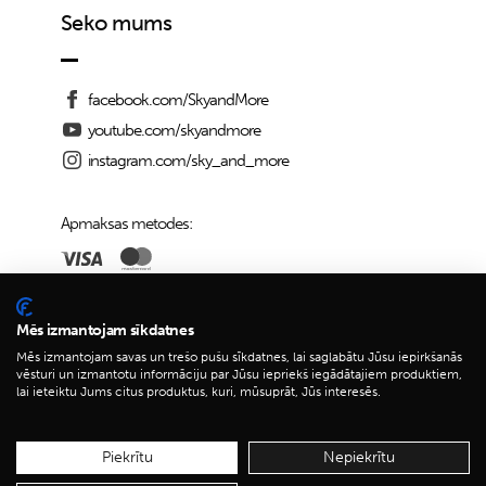
Seko mums
facebook.com/SkyandMore
youtube.com/skyandmore
instagram.com/sky_and_more
Apmaksas metodes:
Piegādes iespējas:
Mēs izmantojam sīkdatnes
Mēs izmantojam savas un trešo pušu sīkdatnes, lai saglabātu Jūsu iepirkšanās
vēsturi un izmantotu informāciju par Jūsu iepriekš iegādātajiem produktiem,
lai ieteiktu Jums citus produktus, kuri, mūsuprāt, Jūs interesēs.
© 2026 Sky&More
Piekrītu
Nepiekrītu