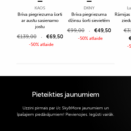
KAOS
DKNY
Lu
Brīva piegriezuma šorti
Brīva piegriezuma
Rāmijas
ar austu sasienamo
džinsu šorti sievietēm
zied
jostu
€
99,00
€
49,50
€
3
€
139,00
€
69,50
-50% atlaide
-50% atlaide
-5
Pieteikties jaunumiem
Uzzini pirmais par i/c Sky&More jaunumiem un
īpašajiem piedāvājumiem! Pievienojies. Iegūsti vairāk.