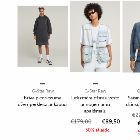
G-Star Raw
G-Star Raw
G
Brīva piegriezuma
Lielizmēra džinsu veste
Saīsin
džemperkleita ar kapuci
ar noņemamu
džinsu
apakšmalu
€
2
€
179,00
€
89,50
-50% atlaide
-5