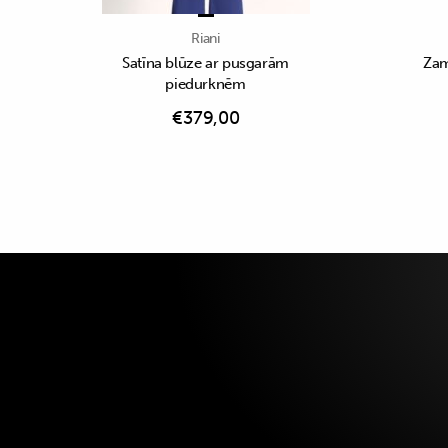
Riani
Satīna blūze ar pusgarām
Zam
piedurknēm
€
379,00