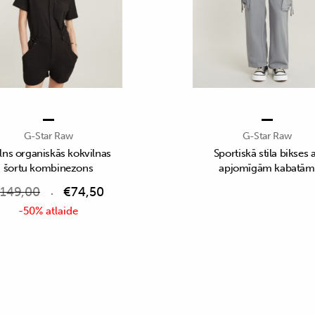
G-Star Raw
G-Star Raw
ns organiskās kokvilnas
Sportiskā stila bikses 
šortu kombinezons
apjomīgām kabatām
149,00
€
74,50
-50% atlaide