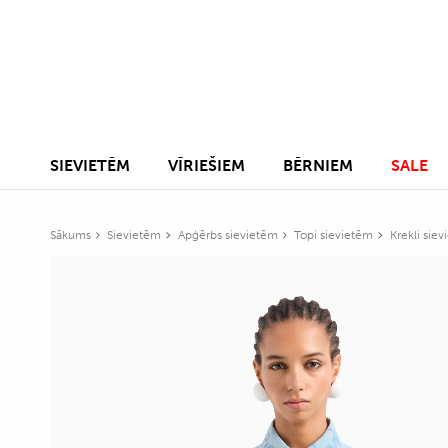
SIEVIETĒM
VĪRIEŠIEM
BĒRNIEM
SALE
Sākums
Sievietēm
Apģērbs sievietēm
Topi sievietēm
Krekli sie