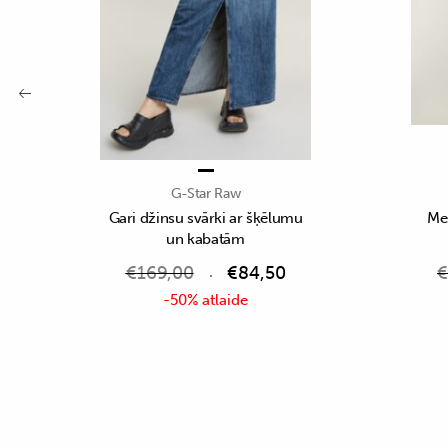
G-Star Raw
Gari džinsu svārki ar šķēlumu
Mel
un kabatām
€
169,00
€
84,50
€
-50% atlaide