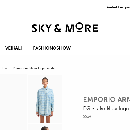
Pieteikties 
VEIKALI
FASHION&SHOW
vietēm
Džinsu krekls ar logo rakstu
EMPORIO AR
Džinsu krekls ar logo
SS24