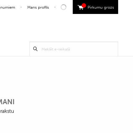
0
jaunumiem
Mans profils
Pirkumu grozs
Search
Meklēt
for:
MANI
 rakstu