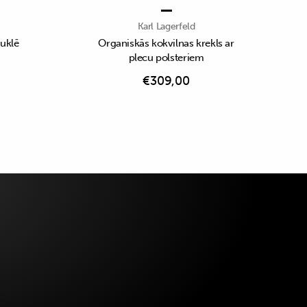
Karl Lagerfeld
buklē
Organiskās kokvilnas krekls ar
plecu polsteriem
€
309,00