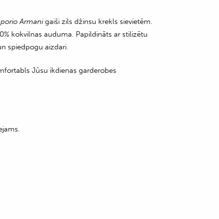
porio Armani
gaiši zils džinsu krekls sievietēm.
0% kokvilnas auduma. Papildināts ar stilizētu
un spiedpogu aizdari.
komfortabls Jūsu ikdienas garderobes
ejams.