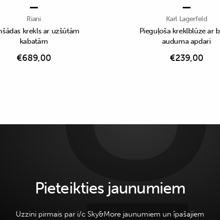
Riani
Karl Lagerfeld
šādas krekls ar uzšūtām
Pieguļoša kreklblūze ar 
kabatām
auduma apdari
€
689,00
€
239,00
Pieteikties jaunumiem
Uzzini pirmais par i/c Sky&More jaunumiem un īpašajiem