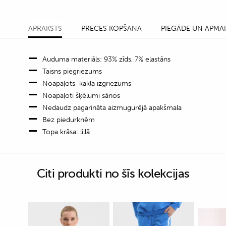
APRAKSTS
PRECES KOPŠANA
PIEGĀDE UN APMA
Auduma materiāls: 93% zīds, 7% elastāns
Taisns piegriezums
Noapaļots kakla izgriezums
Noapaļoti šķēlumi sānos
Nedaudz pagarināta aizmugurējā apakšmala
Bez piedurknēm
Topa krāsa: lillā
Citi produkti no šīs kolekcijas