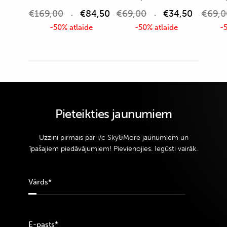
€
169,00
€
84,50
€
69,00
€
34,50
€
69,0
-50% atlaide
-50% atlaide
-5
Pieteikties jaunumiem
Uzzini pirmais par i/c Sky&More jaunumiem un
īpašajiem piedāvājumiem! Pievienojies. Iegūsti vairāk.