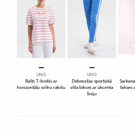
UNQ
UNQ
Balts T-krekls ar
Debeszilas sportiskā
Sarkanas
horizontālu svītru rakstu
stila bikses ar akcenta
bikses a
līniju