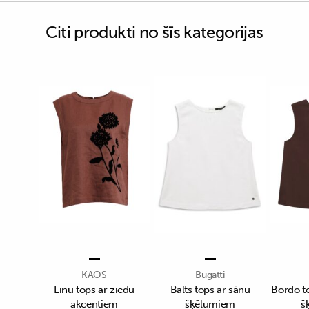
Citi produkti no šīs kategorijas
KAOS
Bugatti
Linu tops ar ziedu
Balts tops ar sānu
Bordo t
akcentiem
šķēlumiem
š