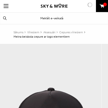
0
Search
Meklēt
for:
Sākums
Vīriešiem
Aksesuāri
Cepures vīriešiem
Melna beisbola cepure ar logo elementiem