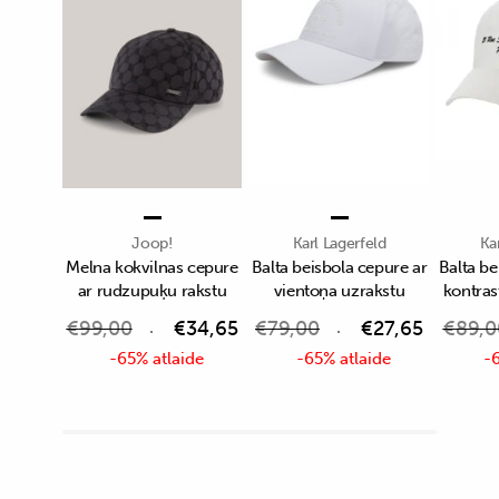
Joop!
Karl Lagerfeld
Ka
Melna kokvilnas cepure
Balta beisbola cepure ar
Balta be
ar rudzupuķu rakstu
vientoņa uzrakstu
kontras
€
99,00
€
34,65
€
79,00
€
27,65
€
89,0
-65% atlaide
-65% atlaide
-6