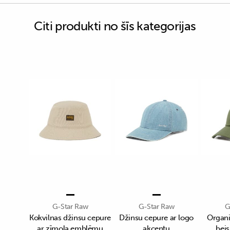
Citi produkti no šīs kategorijas
G-Star Raw
G-Star Raw
G
Kokvilnas džinsu cepure
Džinsu cepure ar logo
Organi
ar zīmola emblēmu
akcentu
bei