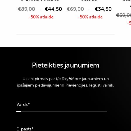
€
89,00
€
44,50
€
69,00
€
34,50
€
59,0
-50% atlaide
-50% atlaide
-5
Pieteikties jaunumiem
Uzzini pirmais par i/c Sky&More jaunumiem un
īpašajiem piedāvājumiem! Pievienojies. Iegūsti vairāk.