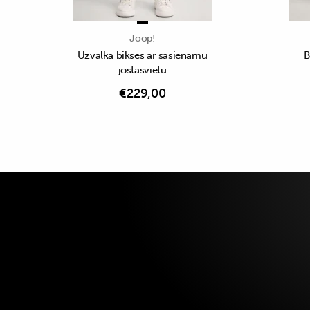
Joop!
Uzvalka bikses ar sasienamu
B
jostasvietu
€
229,00