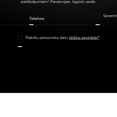
piedāvājumiem! Pievienojies. Iegūsti vairāk.
Saņemt
Piekrītu personisko datu
tālākai apstrādei*