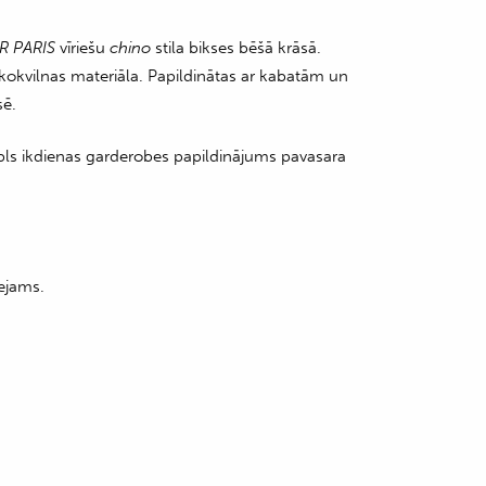
R PARIS
vīriešu
chino
stila bikses bēšā krāsā.
 kokvilnas materiāla. Papildinātas ar kabatām un
ē.
bls ikdienas garderobes papildinājums pavasara
ejams.