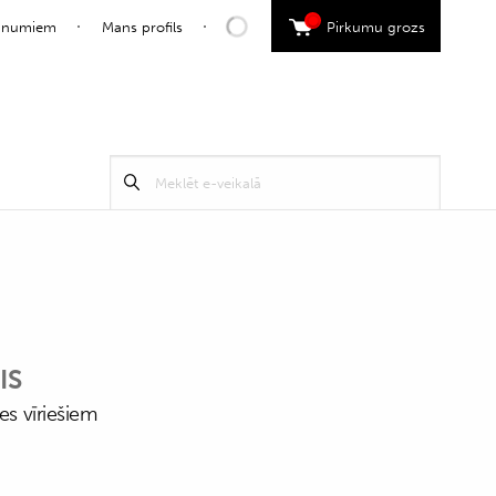
0
jaunumiem
Mans profils
Pirkumu grozs
Search
Meklēt
for:
IS
es vīriešiem