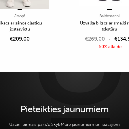
Joop!
Baldessarini
ikses ar sānos elastīgu
Uzvalka bikses ar smalki 
jostasvietu
tekstūru
€
209,00
€
269,00
€
134,
-50% atlaide
Pieteikties jaunumiem
Uzzini pirmais par i/c Sky&More jaunumiem un īpašajiem