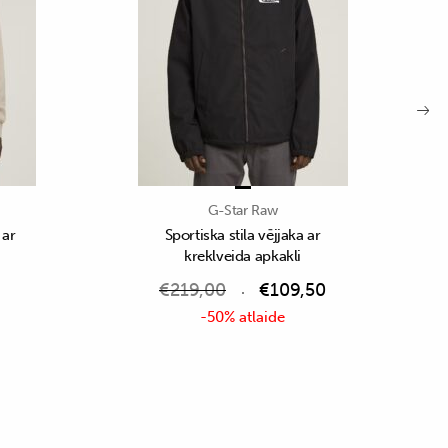
G-Star Raw
 ar
Sportiska stila vējjaka ar
kreklveida apkakli
€
219,00
€
109,50
-50% atlaide