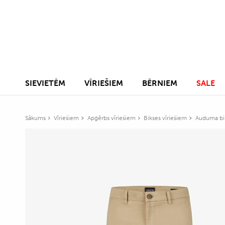
SIEVIETĒM
VĪRIEŠIEM
BĒRNIEM
SALE
Sākums
Vīriešiem
Apģērbs vīriešiem
Bikses vīriešiem
Auduma bik