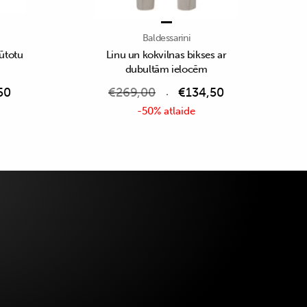
Baldessarini
rūtotu
Linu un kokvilnas bikses ar
dubultām ielocēm
50
€
269,00
€
134,50
-50% atlaide