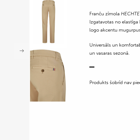
Franču zīmola
HECHTE
Izgatavotas no elastīga
logo akcentu mugurpus
Universāls un komforta
un vasaras sezonā.
Produkts šobrīd nav pie