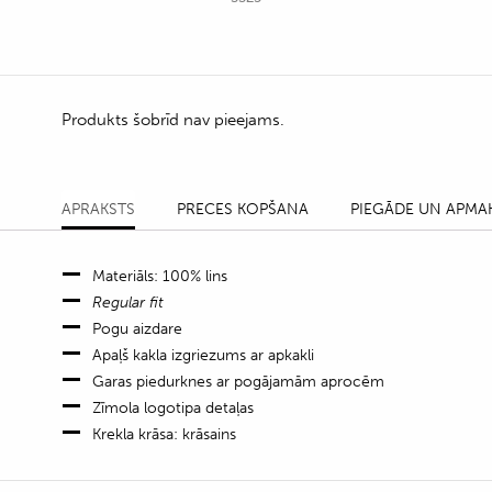
Produkts šobrīd nav pieejams.
APRAKSTS
PRECES KOPŠANA
PIEGĀDE UN APMA
Materiāls: 100% lins
Regular fit
Pogu aizdare
Apaļš kakla izgriezums ar apkakli
Garas piedurknes ar pogājamām aprocēm
Zīmola logotipa detaļas
Krekla krāsa: krāsains