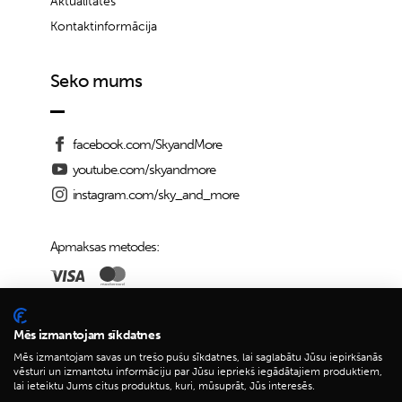
Aktualitātes
Kontaktinformācija
Seko mums
facebook.com/SkyandMore
youtube.com/skyandmore
instagram.com/sky_and_more
Apmaksas metodes:
Piegādes iespējas:
Mēs izmantojam sīkdatnes
Mēs izmantojam savas un trešo pušu sīkdatnes, lai saglabātu Jūsu iepirkšanās
vēsturi un izmantotu informāciju par Jūsu iepriekš iegādātajiem produktiem,
lai ieteiktu Jums citus produktus, kuri, mūsuprāt, Jūs interesēs.