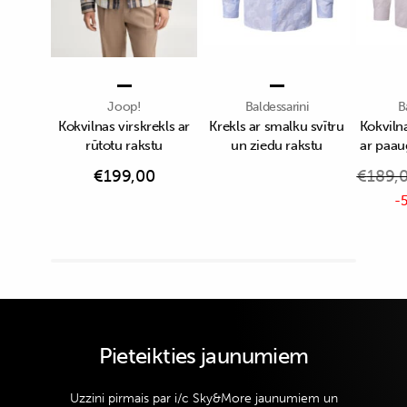
Joop!
Baldessarini
B
Kokvilnas virskrekls ar
Krekls ar smalku svītru
Kokvilna
rūtotu rakstu
un ziedu rakstu
ar paau
€
199,00
€
189,
-5
Pieteikties jaunumiem
Uzzini pirmais par i/c Sky&More jaunumiem un