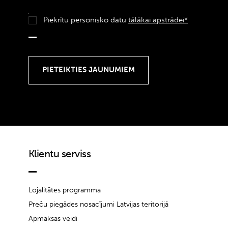
Piekrītu personisko datu
tālākai apstrādei*
Klientu serviss
Lojalitātes programma
Preču piegādes nosacījumi Latvijas teritorijā
Apmaksas veidi