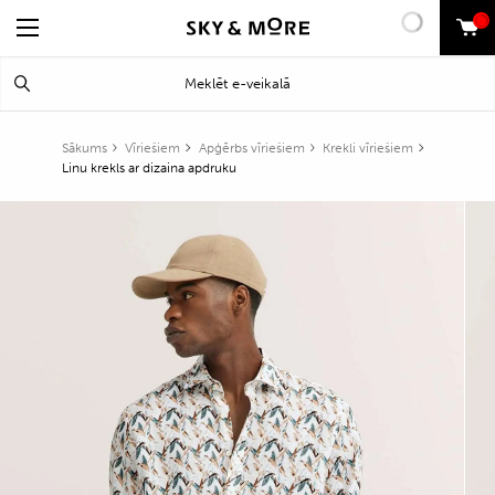
0
Search
Meklēt
for:
Sākums
Vīriešiem
Apģērbs vīriešiem
Krekli vīriešiem
Linu krekls ar dizaina apdruku