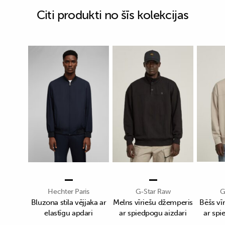
Citi produkti no šīs kolekcijas
Hechter Paris
G-Star Raw
G
Bluzona stila vējjaka ar
Melns vīriešu džemperis
Bēšs vī
elastīgu apdari
ar spiedpogu aizdari
ar spi