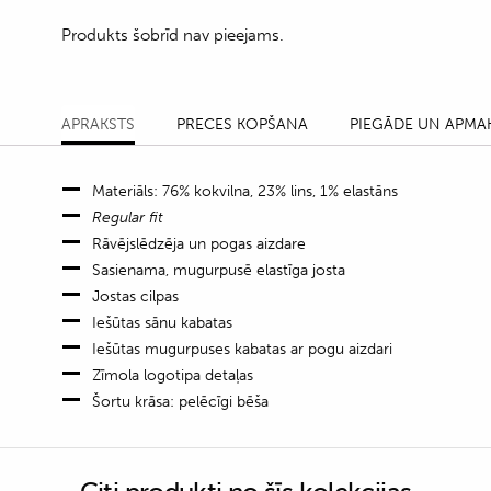
Produkts šobrīd nav pieejams.
APRAKSTS
PRECES KOPŠANA
PIEGĀDE UN APMA
Materiāls: 76% kokvilna, 23% lins, 1% elastāns
Regular fit
Rāvējslēdzēja un pogas aizdare
Sasienama, mugurpusē elastīga josta
Jostas cilpas
Iešūtas sānu kabatas
Iešūtas mugurpuses kabatas ar pogu aizdari
Zīmola logotipa detaļas
Šortu krāsa: pelēcīgi bēša