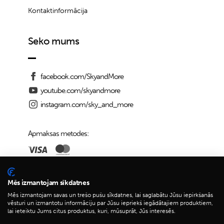
Kontaktinformācija
Seko mums
facebook.com/SkyandMore
youtube.com/skyandmore
instagram.com/sky_and_more
Apmaksas metodes:
Piegādes iespējas:
Mēs izmantojam sīkdatnes
Mēs izmantojam savas un trešo pušu sīkdatnes, lai saglabātu Jūsu iepirkšanās
vēsturi un izmantotu informāciju par Jūsu iepriekš iegādātajiem produktiem,
lai ieteiktu Jums citus produktus, kuri, mūsuprāt, Jūs interesēs.