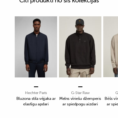
Citi produkti no šīs kolekcijas
Hechter Paris
G-Star Raw
G
Bluzona stila vējjaka ar
Melns vīriešu džemperis
Bēšs vī
elastīgu apdari
ar spiedpogu aizdari
ar spi