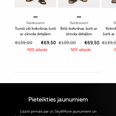
Baldessarini
Baldessarini
B
Tumši zili kokvilnas šorti
Bēši kokvilnas šorti ar
Krēmb
ar zīmola detaļām
zīmola detaļām
šorti a
€
139,00
€
69,50
€
139,00
€
69,50
€
139,
-50% atlaide
-50% atlaide
-5
Pieteikties jaunumiem
Uzzini pirmais par i/c Sky&More jaunumiem un