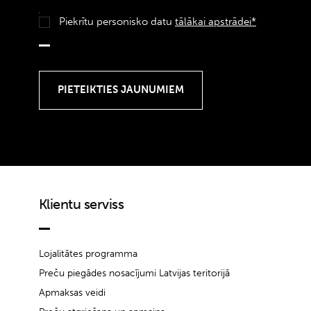
Piekrītu personisko datu
tālākai apstrādei*
Klientu serviss
Lojalitātes programma
Preču piegādes nosacījumi Latvijas teritorijā
Apmaksas veidi