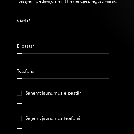
īpašajiem piedāvājumiem! Pievienojies. Iegūsti vairāk.
Saņemt jaunumus e-pastā*
Saņemt jaunumus telefonā