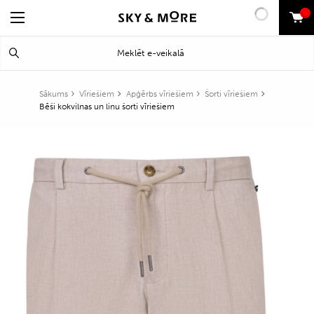
0
Search
Meklēt
for:
Sākums
Vīriešiem
Apģērbs vīriešiem
Šorti vīriešiem
Bēši kokvilnas un linu šorti vīriešiem