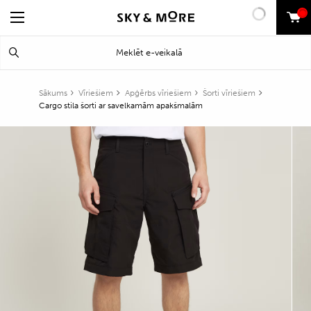
0
Search
Meklēt
for:
Sākums
Vīriešiem
Apģērbs vīriešiem
Šorti vīriešiem
Cargo stila šorti ar savelkamām apakšmalām