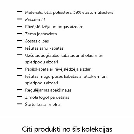
Materiāls: 61% poliesters, 39% elastomuliesters
Relaxed fit
Rāvējslēdzēja un pogas aizdare
Zema jostasvieta
Jostas cilpas
Iešūtas sānu kabatas
Uzšūtas augšstilbu kabatas ar atlokiem un
spiedpogu aizdari
Papildkabata ar rāvējslēdzēja aizdari
Iešūtas mugurpuses kabatas ar atlokiem un
spiedpogu aizdari
Regulējamas apakšmalas
Zīmola logotipa detaļas
Šortu krāsa: melna
Citi produkti no šīs kolekcijas