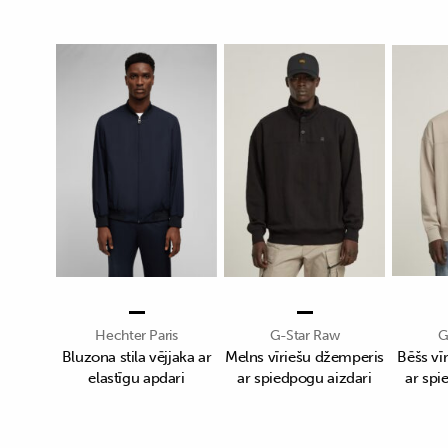
Hechter Paris
G-Star Raw
G
Bluzona stila vējjaka ar
Melns vīriešu džemperis
Bēšs vī
elastīgu apdari
ar spiedpogu aizdari
ar spi