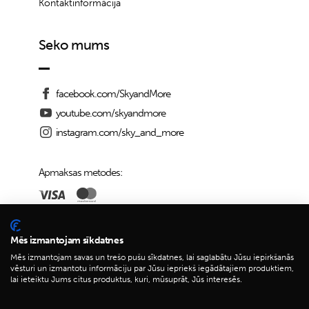
Kontaktinformācija
Seko mums
facebook.com/SkyandMore
youtube.com/skyandmore
instagram.com/sky_and_more
Apmaksas metodes:
Piegādes iespējas:
Mēs izmantojam sīkdatnes
Mēs izmantojam savas un trešo pušu sīkdatnes, lai saglabātu Jūsu iepirkšanās
vēsturi un izmantotu informāciju par Jūsu iepriekš iegādātajiem produktiem,
lai ieteiktu Jums citus produktus, kuri, mūsuprāt, Jūs interesēs.
© 2026 Sky&More