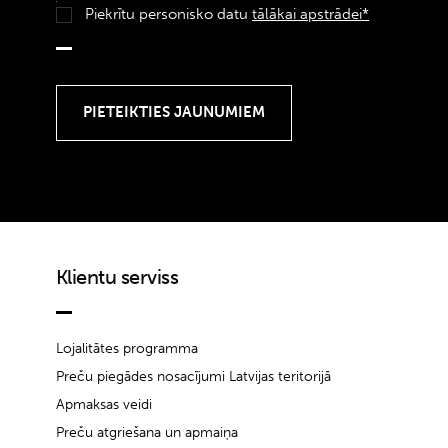
Piekrītu personisko datu
tālākai apstrādei*
Klientu serviss
Lojalitātes programma
Preču piegādes nosacījumi Latvijas teritorijā
Apmaksas veidi
Preču atgriešana un apmaiņa