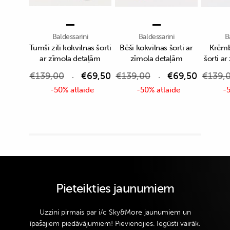
Baldessarini
Baldessarini
B
Tumši zili kokvilnas šorti
Bēši kokvilnas šorti ar
Krēmb
ar zīmola detaļām
zīmola detaļām
šorti a
€
139,00
€
69,50
€
139,00
€
69,50
€
139,
-50% atlaide
-50% atlaide
-5
Pieteikties jaunumiem
Uzzini pirmais par i/c Sky&More jaunumiem un
īpašajiem piedāvājumiem! Pievienojies. Iegūsti vairāk.