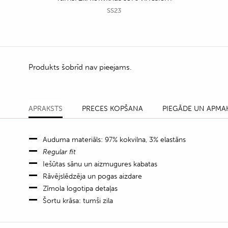
SS23
Produkts šobrīd nav pieejams.
APRAKSTS
PRECES KOPŠANA
PIEGĀDE UN APMA
Auduma materiāls: 97% kokvilna, 3% elastāns
Regular fit
Iešūtas sānu un aizmugures kabatas
Rāvējslēdzēja un pogas aizdare
Zīmola logotipa detaļas
Šortu krāsa: tumši zila