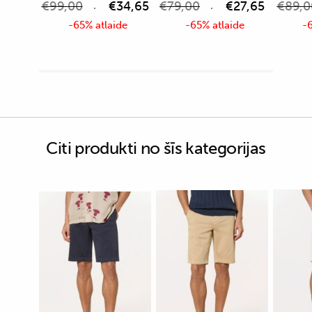
€
99,00
€
34,65
€
79,00
€
27,65
€
89,0
-65% atlaide
-65% atlaide
-6
Citi produkti no šīs kategorijas