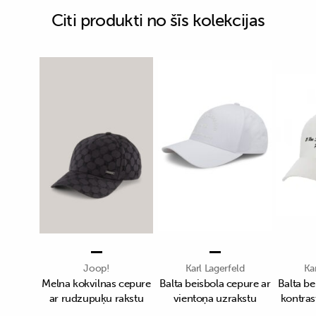
Citi produkti no šīs kolekcijas
Joop!
Karl Lagerfeld
Ka
Melna kokvilnas cepure
Balta beisbola cepure ar
Balta be
ar rudzupuķu rakstu
vientoņa uzrakstu
kontras