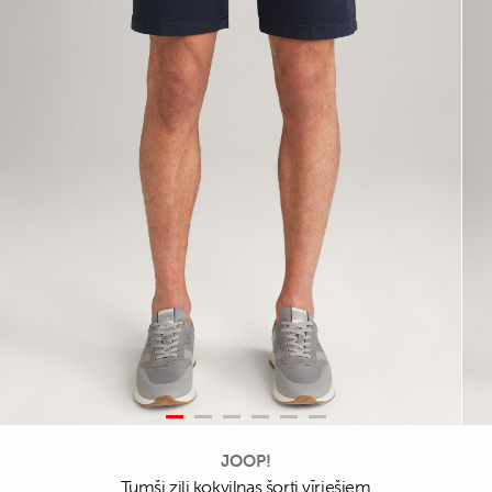
JOOP!
Tumši zili kokvilnas šorti vīriešiem