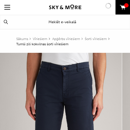
0
Search
Meklēt
for:
Sākums
Vīriešiem
Apģērbs vīriešiem
Šorti vīriešiem
Tumši zili kokvilnas šorti vīriešiem