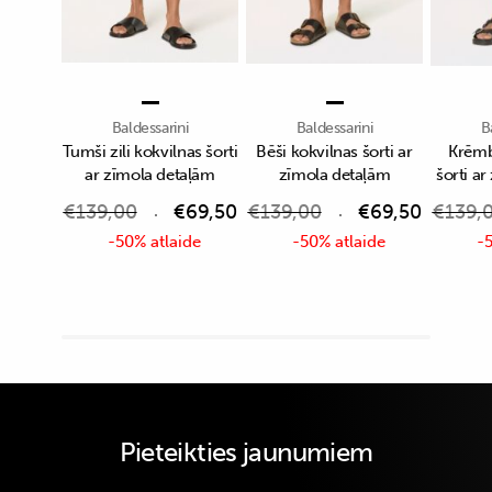
Baldessarini
Baldessarini
B
Tumši zili kokvilnas šorti
Bēši kokvilnas šorti ar
Krēmb
ar zīmola detaļām
zīmola detaļām
šorti a
€
139,00
€
69,50
€
139,00
€
69,50
€
139,
-50% atlaide
-50% atlaide
-5
Pieteikties jaunumiem