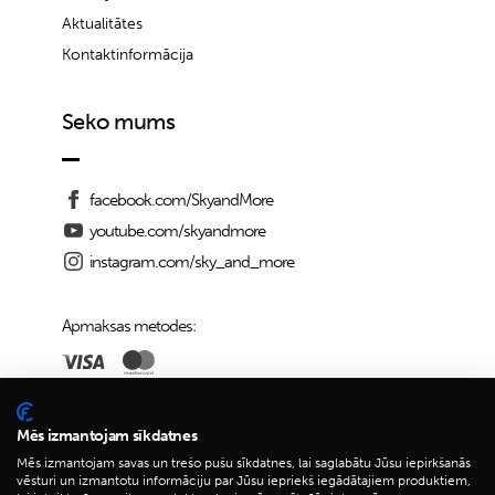
Aktualitātes
Kontaktinformācija
Seko mums
facebook.com/SkyandMore
youtube.com/skyandmore
instagram.com/sky_and_more
Apmaksas metodes:
Piegādes iespējas:
Mēs izmantojam sīkdatnes
Mēs izmantojam savas un trešo pušu sīkdatnes, lai saglabātu Jūsu iepirkšanās
vēsturi un izmantotu informāciju par Jūsu iepriekš iegādātajiem produktiem,