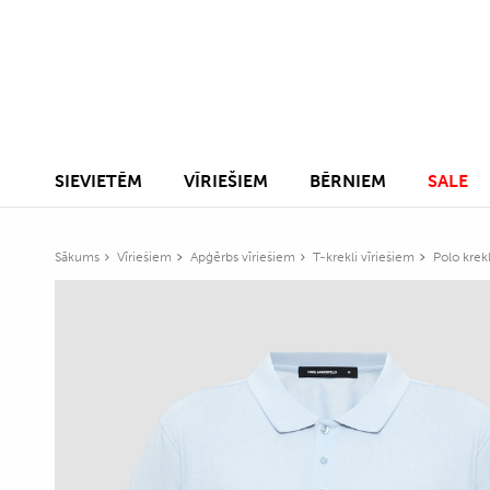
SIEVIETĒM
VĪRIEŠIEM
BĒRNIEM
SALE
Sākums
Vīriešiem
Apģērbs vīriešiem
T-krekli vīriešiem
Polo krekl