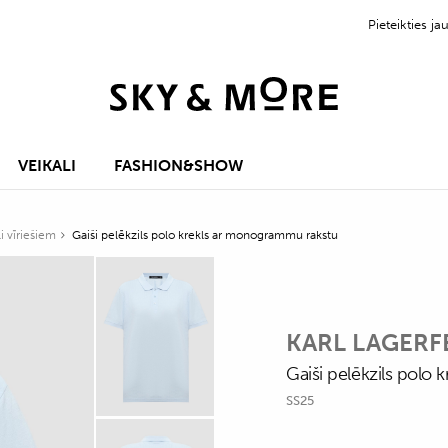
Pieteikties 
VEIKALI
FASHION&SHOW
i vīriešiem
Gaiši pelēkzils polo krekls ar monogrammu rakstu
KARL LAGERF
Gaiši pelēkzils polo
SS25