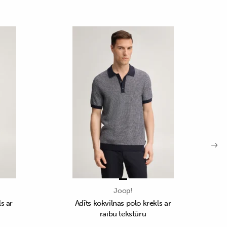
Joop!
ls ar
Adīts kokvilnas polo krekls ar
raibu tekstūru