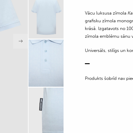
Vācu luksusa zīmola
Ka
grafisku zīmola monogra
krāsā. Izgatavots no 100
zīmola emblēmu sānu vī
Universāls, stilīgs un 
Produkts šobrīd nav pie