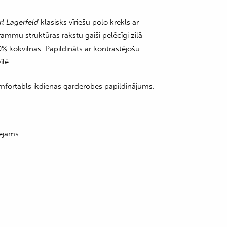
rl Lagerfeld
klasisks vīriešu polo krekls ar
mmu struktūras rakstu gaiši pelēcīgi zilā
% kokvilnas. Papildināts ar kontrastējošu
lē.
komfortabls ikdienas garderobes papildinājums.
ejams.