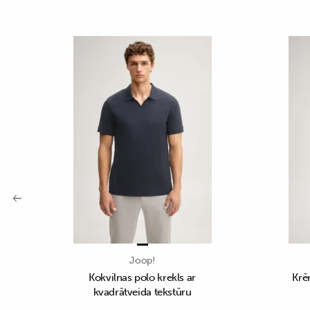
Joop!
Kokvilnas polo krekls ar
Krēm
kvadrātveida tekstūru