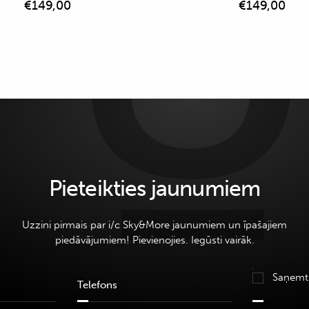
€
149,00
€
149,00
Pieteikties jaunumiem
Uzzini pirmais par i/c Sky&More jaunumiem un īpašajiem
piedāvājumiem! Pievienojies. Iegūsti vairāk.
Saņemt