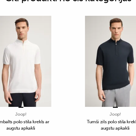
Joop!
Joop!
balts polo stila krekls ar
Tumši zils polo stila krek
augstu apkakli
augstu apkakli