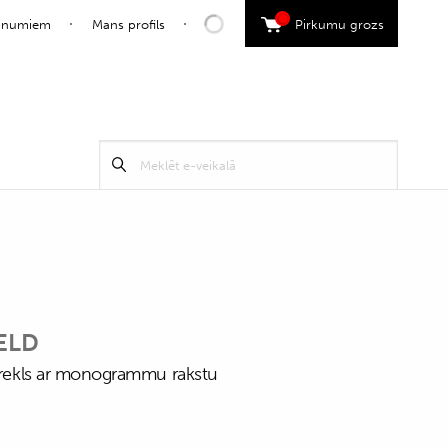
0
jaunumiem
Mans profils
Pirkumu grozs
Search
Meklēt
for:
ELD
 krekls ar monogrammu rakstu