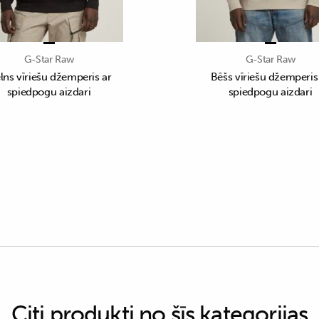
G-Star Raw
G-Star Raw
lns vīriešu džemperis ar
Bēšs vīriešu džemperis
spiedpogu aizdari
spiedpogu aizdari
Citi produkti no šīs kategorijas