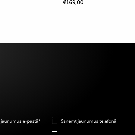
€
169,00
 jaunumus e-pastā*
Saņemt jaunumus telefonā