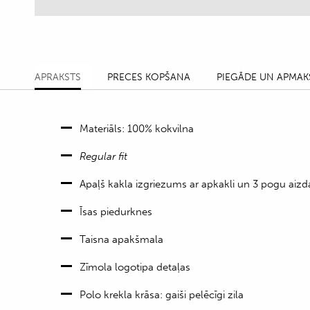
APRAKSTS
PRECES KOPŠANA
PIEGĀDE UN APMAK
Materiāls: 100% kokvilna
Regular fit
Apaļš kakla izgriezums ar apkakli un 3 pogu aizda
Īsas piedurknes
Taisna apakšmala
Zīmola logotipa detaļas
Polo krekla krāsa: gaiši pelēcīgi zila