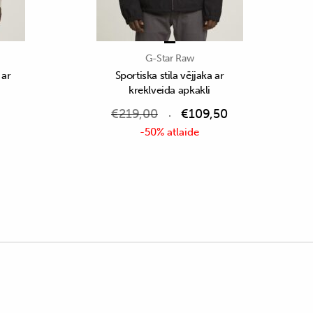
G-Star Raw
 ar
Sportiska stila vējjaka ar
kreklveida apkakli
€
219,00
€
109,50
-50% atlaide