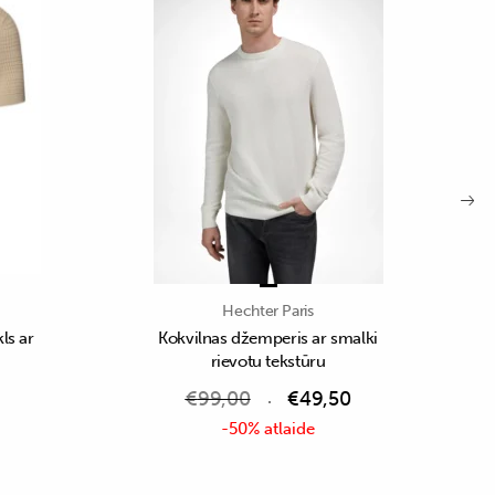
Hechter Paris
ls ar
Kokvilnas džemperis ar smalki
rievotu tekstūru
€
99,00
€
49,50
-50% atlaide