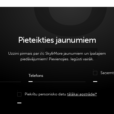
Pieteikties jaunumiem
Uzzini pirmais par i/c Sky&More jaunumiem un īpašajiem
piedāvājumiem! Pievienojies. Iegūsti vairāk.
Saņemt
Piekrītu personisko datu
tālākai apstrādei*