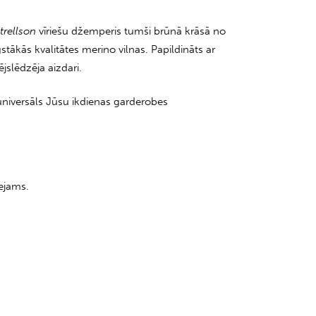
trellson
vīriešu džemperis tumši brūnā krāsā no
tākās kvalitātes merino vilnas. Papildināts ar
ējslēdzēja aizdari.
 universāls Jūsu ikdienas garderobes
ejams.