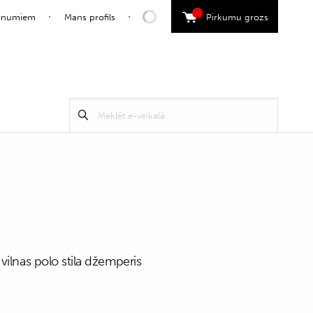
0
jaunumiem
Mans profils
Pirkumu grozs
Search
Meklēt
for:
vilnas polo stila džemperis