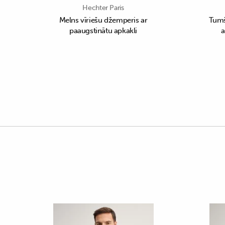
Hechter Paris
Melns vīriešu džemperis ar
Tumš
paaugstinātu apkakli
a