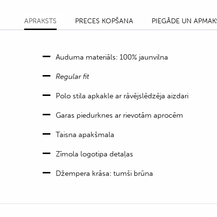
APRAKSTS
PRECES KOPŠANA
PIEGĀDE UN APMAK
Auduma materiāls: 100% jaunvilna
Regular fit
Polo stila apkakle ar rāvējslēdzēja aizdari
Garas piedurknes ar rievotām aprocēm
Taisna apakšmala
Zīmola logotipa detaļas
Džempera krāsa: tumši brūna