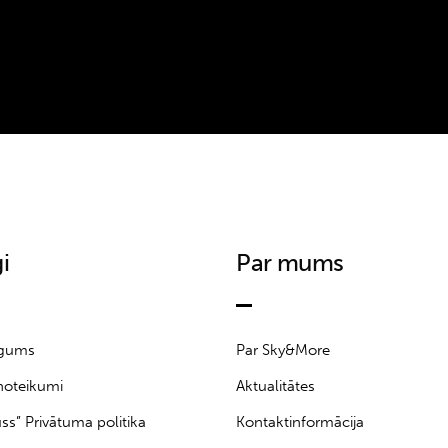
i
Par mums
īgums
Par Sky&More
noteikumi
Aktualitātes
uss” Privātuma politika
Kontaktinformācija