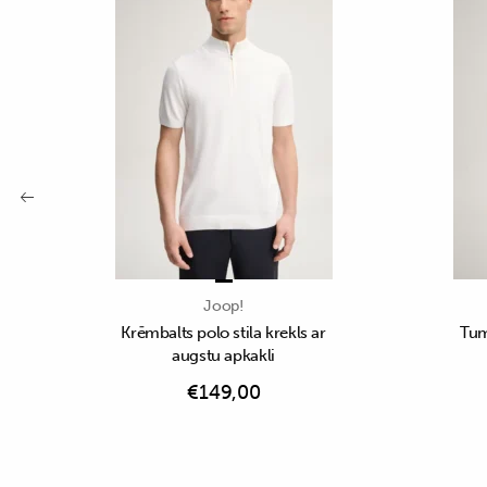
Joop!
Krēmbalts polo stila krekls ar
Tumš
augstu apkakli
€
149,00