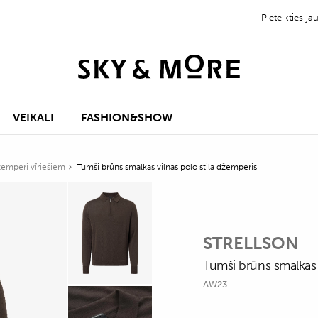
Pieteikties 
VEIKALI
FASHION&SHOW
žemperi vīriešiem
Tumši brūns smalkas vilnas polo stila džemperis
STRELLSON
Tumši brūns smalkas 
AW23