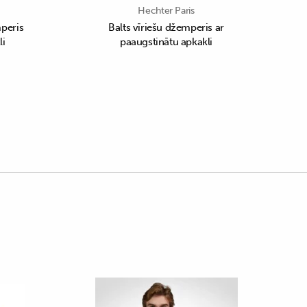
Hechter Paris
peris
Balts vīriešu džemperis ar
li
paaugstinātu apkakli