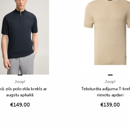
Joop!
Joop!
i zils polo stila krekls ar
Teksturēta adījuma T-krek
augstu apkakli
rievotu apdari
€
149,00
€
139,00