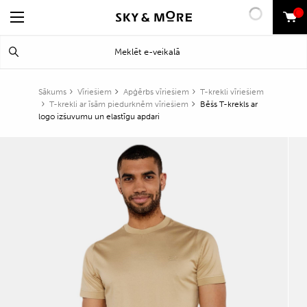
0
Search
Meklēt
for:
Sākums
Vīriešiem
Apģērbs vīriešiem
T-krekli vīriešiem
T-krekli ar īsām piedurknēm vīriešiem
Bēšs T-krekls ar
logo izšuvumu un elastīgu apdari