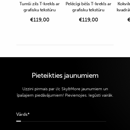
Tumši zils T-krekls ar
Pelēcīgi bēšs T-krekls ar
Kokvil
grafisku tekstūru
grafisku tekstūru
kvadrā
€
119,00
€
119,00
Pieteikties jaunumiem
Uzzini pirmais par i/c Sky&More jaunumiem un
īpašajiem piedāvājumiem! Pievienojies. Iegūsti vairāk.