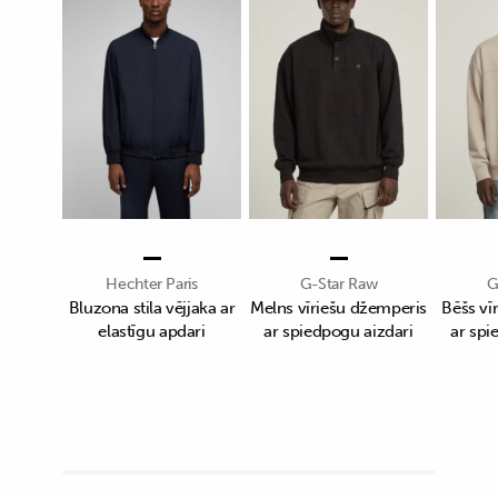
Hechter Paris
G-Star Raw
G
Bluzona stila vējjaka ar
Melns vīriešu džemperis
Bēšs vī
elastīgu apdari
ar spiedpogu aizdari
ar spi