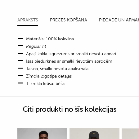
APRAKSTS
PRECES KOPŠANA
PIEGĀDE UN APMA
Materiāls: 100% kokvilna
Regular fit
Apaļš kakla izgriezums ar smalki rievotu apdari
Īsas piedurknes ar smalki rievotām aprocēm
Taisna, smalki rievota apakšmala
Zīmola logotipa detaļas
T-krekla krāsa: bēša
Citi produkti no šīs kolekcijas