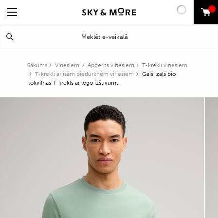
0
Search
Meklēt
for:
Sākums
Vīriešiem
Apģērbs vīriešiem
T-krekli vīriešiem
T-krekli ar īsām piedurknēm vīriešiem
Gaiši zaļš bio
kokvilnas T-krekls ar logo izšuvumu