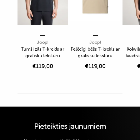
Joop!
Joop!
Tumši zils T-krekls ar
Pelēcīgi bēšs T-krekls ar
Kokvil
grafisku tekstūru
grafisku tekstūru
kvadrā
€
119,00
€
119,00
Pieteikties jaunumiem