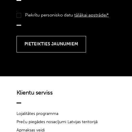
Piekrītu personisko datu
tālākai apstrādei*
Klientu serviss
Lojalitātes programma
Preču piegādes nosacījumi Latvijas teritorijā
Apmaksas veidi