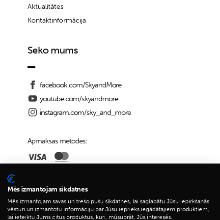
Aktualitātes
Kontaktinformācija
Seko mums
facebook.com/SkyandMore
youtube.com/skyandmore
instagram.com/sky_and_more
Apmaksas metodes:
Piegādes iespējas:
Mēs izmantojam sīkdatnes
Mēs izmantojam savas un trešo pušu sīkdatnes, lai saglabātu Jūsu iepirkšanās
vēsturi un izmantotu informāciju par Jūsu iepriekš iegādātajiem produktiem,
lai ieteiktu Jums citus produktus, kuri, mūsuprāt, Jūs interesēs.