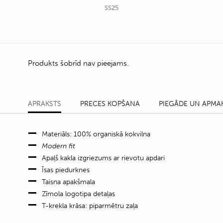
SS25
Produkts šobrīd nav pieejams.
APRAKSTS
PRECES KOPŠANA
PIEGĀDE UN APMA
Materiāls: 100% organiskā kokvilna
Modern fit
Apaļš kakla izgriezums ar rievotu apdari
Īsas piedurknes
Taisna apakšmala
Zīmola logotipa detaļas
T-krekla krāsa: piparmētru zaļa