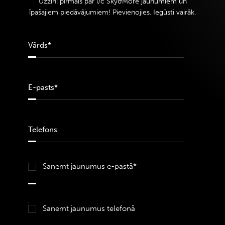
Uzzini pirmais par i/c Sky&More jaunumiem un
īpašajiem piedāvājumiem! Pievienojies. Iegūsti vairāk.
Saņemt jaunumus e-pastā*
Saņemt jaunumus telefonā