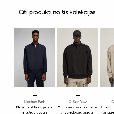
Citi produkti no šīs kolekcijas
Hechter Paris
G-Star Raw
G
Bluzona stila vējjaka ar
Melns vīriešu džemperis
Bēšs vī
elastīgu apdari
ar spiedpogu aizdari
ar spi