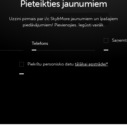
Pieteikties jaunumiem
Uzzini pirmais par i/c Sky&More jaunumiem un īpašajiem
piedāvājumiem! Pievienojies. Iegūsti vairāk.
Saņemt
Piekrītu personisko datu
tālākai apstrādei*