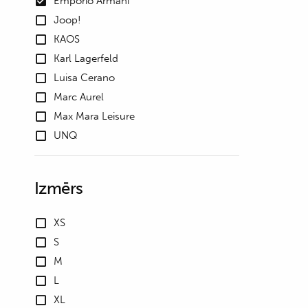
Emporio Armani
Joop!
KAOS
Karl Lagerfeld
Luisa Cerano
Marc Aurel
Max Mara Leisure
UNQ
Izmērs
XS
S
M
L
XL