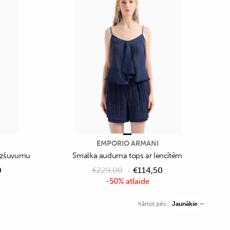
EMPORIO ARMANI
o izšuvumu
Smalka auduma tops ar lencītēm
0
€
229,00
€
114,50
-50% atlaide
Jaunākie
Kārtot pēc: