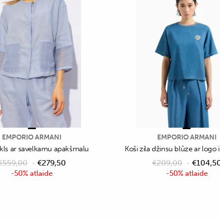
EMPORIO ARMANI
EMPORIO ARMANI
ekls ar savelkamu apakšmalu
Koši zila džinsu blūze ar log
€
559,00
€
279,50
€
209,00
€
104,5
-50% atlaide
-50% atlaide