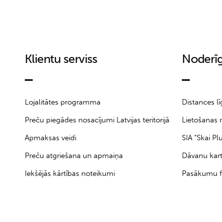
Klientu serviss
Noderīg
Lojalitātes programma
Distances l
Preču piegādes nosacījumi Latvijas teritorijā
Lietošanas 
Apmaksas veidi
SIA “Skai Pl
Preču atgriešana un apmaiņa
Dāvanu kar
Iekšējās kārtības noteikumi
Pasākumu f