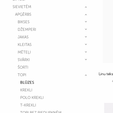
SIEVIETĒM
APĢĒRBS
BIKSES
DŽEMPERI
JAKAS
KLEITAS
MĒTEĻI
SVĀRKI
ŠORTI
Linu teks
TOPI
BLŪZES
KREKLI
POLO KREKLI
T-KREKLI
TOPI BEZ PIEDURKNĒM