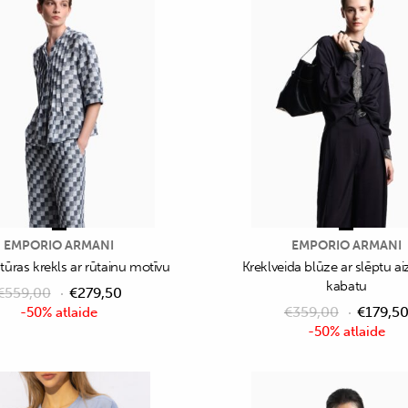
EMPORIO ARMANI
EMPORIO ARMANI
tūras krekls ar rūtainu motīvu
Kreklveida blūze ar slēptu ai
kabatu
€
559,00
€
279,50
€
359,00
€
179,5
-50% atlaide
-50% atlaide