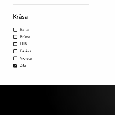
Krāsa
Balta
Brūna
Lillā
Pelēka
Violeta
Zila