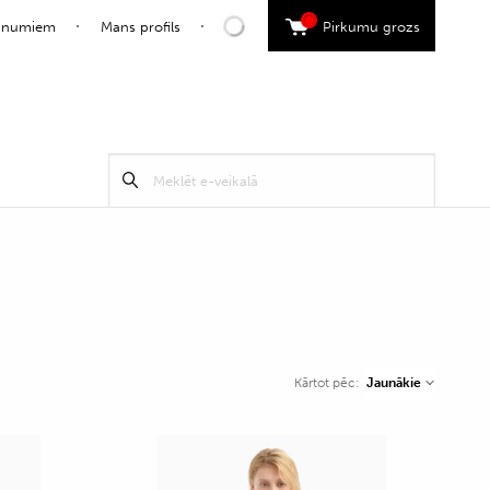
0
jaunumiem
Mans profils
Pirkumu grozs
Search
Meklēt
for:
Jaunākie
Kārtot pēc: