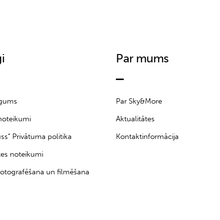
i
Par mums
īgums
Par Sky&More
noteikumi
Aktualitātes
uss” Privātuma politika
Kontaktinformācija
tes noteikumi
otografēšana un filmēšana