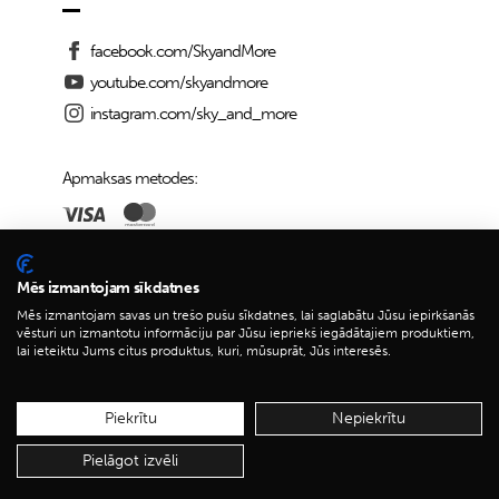
facebook.com/SkyandMore
youtube.com/skyandmore
instagram.com/sky_and_more
Apmaksas metodes:
Piegādes iespējas:
Mēs izmantojam sīkdatnes
Mēs izmantojam savas un trešo pušu sīkdatnes, lai saglabātu Jūsu iepirkšanās
vēsturi un izmantotu informāciju par Jūsu iepriekš iegādātajiem produktiem,
lai ieteiktu Jums citus produktus, kuri, mūsuprāt, Jūs interesēs.
© 2026 Sky&More
Piekrītu
Nepiekrītu
Pielāgot izvēli