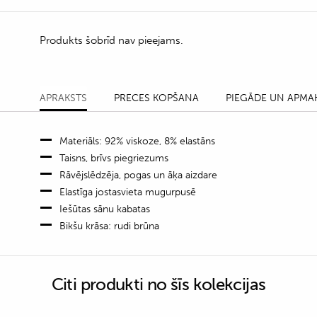
Produkts šobrīd nav pieejams.
APRAKSTS
PRECES KOPŠANA
PIEGĀDE UN APMA
Materiāls: 92% viskoze, 8% elastāns
Taisns, brīvs piegriezums
Rāvējslēdzēja, pogas un āķa aizdare
Elastīga jostasvieta mugurpusē
Iešūtas sānu kabatas
Bikšu krāsa: rudi brūna
Citi produkti no šīs kolekcijas