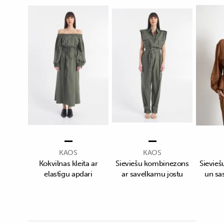
KAOS
KAOS
Kokvilnas kleita ar
Sieviešu kombinezons
Sievieš
elastīgu apdari
ar savelkamu jostu
un sa