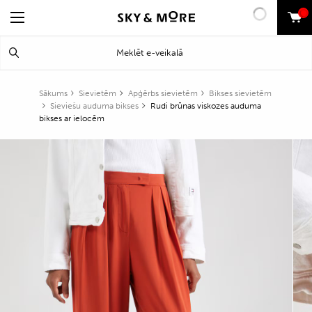
0
Search
Meklēt
for:
Sākums
Sievietēm
Apģērbs sievietēm
Bikses sievietēm
Sieviešu auduma bikses
Rudi brūnas viskozes auduma
bikses ar ielocēm