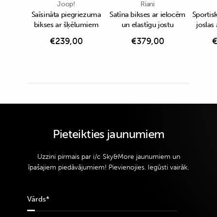
Joop!
Riani
Saīsināta piegriezuma
Satīna bikses ar ielocēm
Sportisk
bikses ar šķēlumiem
un elastīgu jostu
joslas
€
239,00
€
379,00
Pieteikties jaunumiem
Uzzini pirmais par i/c Sky&More jaunumiem un
īpašajiem piedāvājumiem! Pievienojies. Iegūsti vairāk.