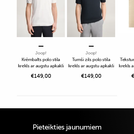
Joop!
Joop!
Krēmbalts polo stila
Tumši zils polo stila
Tekstu
krekls ar augstu apkakli
krekls ar augstu apkakli
krekls a
€
149,00
€
149,00
Pieteikties jaunumiem