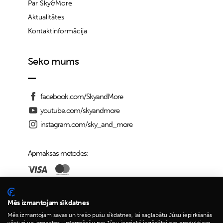
Par Sky&More
Aktualitātes
Kontaktinformācija
Seko mums
facebook.com/SkyandMore
youtube.com/skyandmore
instagram.com/sky_and_more
Apmaksas metodes:
Piegādes iespējas:
Mēs izmantojam sīkdatnes
Mēs izmantojam savas un trešo pušu sīkdatnes, lai saglabātu Jūsu iepirkšanās