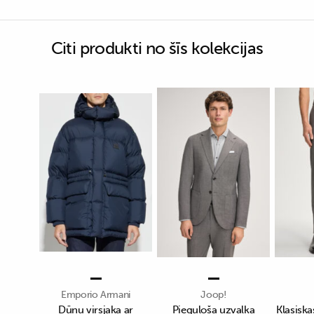
Citi produkti no šīs kolekcijas
Emporio Armani
Joop!
Dūnu virsjaka ar
Pieguļoša uzvalka
Klasiska