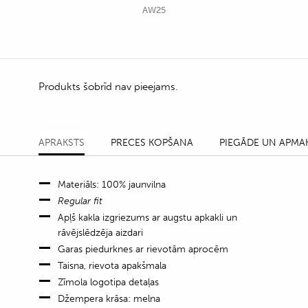
AW25
Produkts šobrīd nav pieejams.
APRAKSTS
PRECES KOPŠANA
PIEGĀDE UN APMA
Materiāls: 100% jaunvilna
Regular fit
Apļš kakla izgriezums ar augstu apkakli un
rāvējslēdzēja aizdari
Garas piedurknes ar rievotām aprocēm
Taisna, rievota apakšmala
Zīmola logotipa detaļas
Džempera krāsa: melna