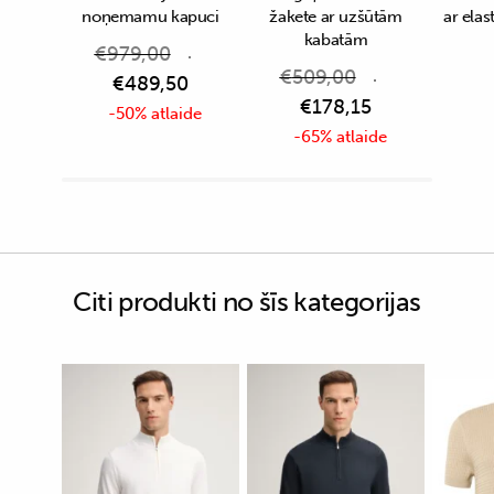
noņemamu kapuci
žakete ar uzšūtām
ar elas
kabatām
€
979,00
€
509,00
€
489,50
€
178,15
-50% atlaide
-65% atlaide
Citi produkti no šīs kategorijas