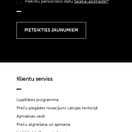
Piekrītu personisko datu
tālākai apstrādei*
Klientu serviss
Lojalitātes programma
Preču piegādes nosacījumi Latvijas teritorijā
Apmaksas veidi
Preču atgriešana un apmaiņa