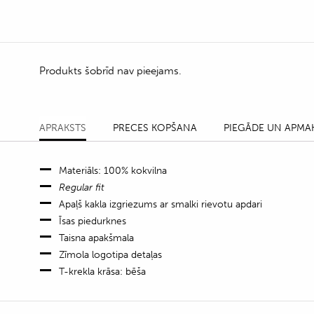
Produkts šobrīd nav pieejams.
APRAKSTS
PRECES KOPŠANA
PIEGĀDE UN APMA
Materiāls: 100% kokvilna
Regular fit
Apaļš kakla izgriezums ar smalki rievotu apdari
Īsas piedurknes
Taisna apakšmala
Zīmola logotipa detaļas
T-krekla krāsa: bēša