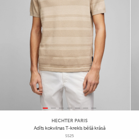
HECHTER PARIS
Adīts kokvilnas T-krekls bēšā krāsā
SS25