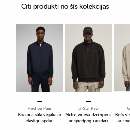
Citi produkti no šīs kolekcijas
Hechter Paris
G-Star Raw
G
Bluzona stila vējjaka ar
Melns vīriešu džemperis
Bēšs vī
elastīgu apdari
ar spiedpogu aizdari
ar spi