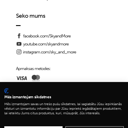
Seko mums
facebook.com/SkyandMore
youtube.com/skyandmore
instagram.com/sky_and_more
Apmaksas metodes:
Piegādes iespējas:
Mēs izmantojam sīkdatnes
Mēs izmantojam savas un trešo pušu sīkdatnes, lai saglabātu Jūsu iepirkšanās
vēsturi un izmantotu informāciju par Jūsu iepriekš iegādātajiem produktiem,
lai ieteiktu Jums citus produktus, kuri, mūsuprāt, Jūs interesēs.
© 2026 Sky&More