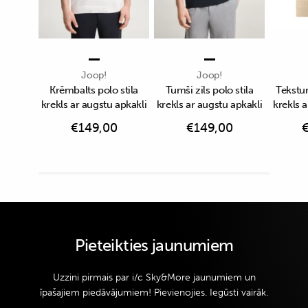
Joop!
Joop!
Krēmbalts polo stila
Tumši zils polo stila
Tekstu
krekls ar augstu apkakli
krekls ar augstu apkakli
krekls a
€
149,00
€
149,00
Pieteikties jaunumiem
Uzzini pirmais par i/c Sky&More jaunumiem un
īpašajiem piedāvājumiem! Pievienojies. Iegūsti vairāk.