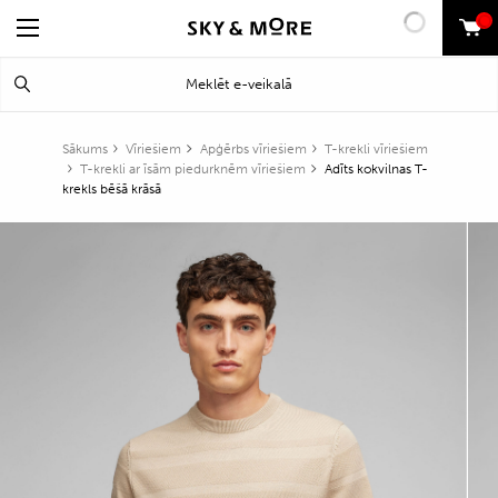
0
Search
Meklēt
for:
Sākums
Vīriešiem
Apģērbs vīriešiem
T-krekli vīriešiem
T-krekli ar īsām piedurknēm vīriešiem
Adīts kokvilnas T-
krekls bēšā krāsā