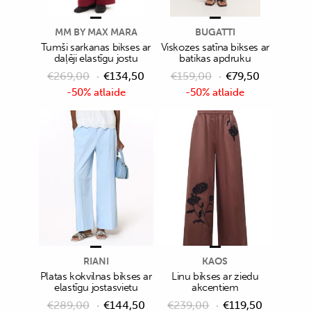
MM BY MAX MARA
BUGATTI
Tumši sarkanas bikses ar
Viskozes satīna bikses ar
daļēji elastīgu jostu
batikas apdruku
€
269,00
€
134,50
€
159,00
€
79,50
-50% atlaide
-50% atlaide
RIANI
KAOS
Platas kokvilnas bikses ar
Linu bikses ar ziedu
elastīgu jostasvietu
akcentiem
€
289,00
€
144,50
€
239,00
€
119,50