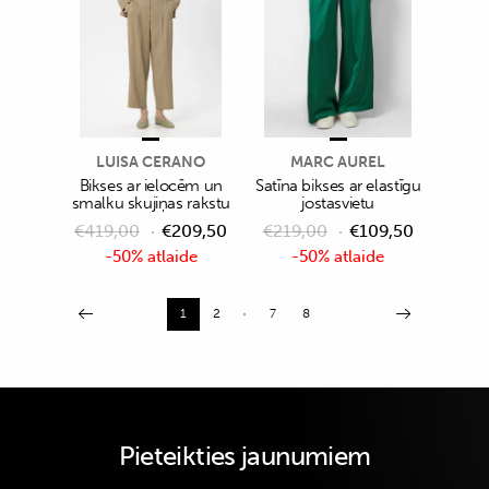
LUISA CERANO
MARC AUREL
Bikses ar ielocēm un
Satīna bikses ar elastīgu
smalku skujiņas rakstu
jostasvietu
€
419,00
€
209,50
€
219,00
€
109,50
-50% atlaide
-50% atlaide
1
2
7
8
Pieteikties jaunumiem