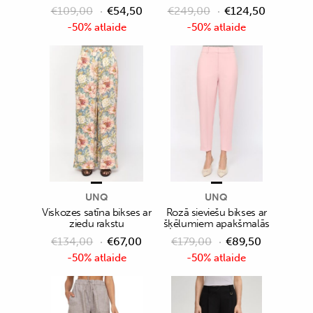
€
109,00
€
54,50
€
249,00
€
124,50
-50% atlaide
-50% atlaide
UNQ
UNQ
Viskozes satīna bikses ar
Rozā sieviešu bikses ar
ziedu rakstu
šķēlumiem apakšmalās
€
134,00
€
67,00
€
179,00
€
89,50
-50% atlaide
-50% atlaide