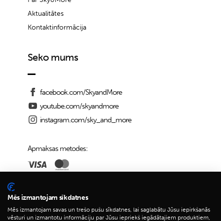
Aktualitātes
Kontaktinformācija
Seko mums
facebook.com/SkyandMore
youtube.com/skyandmore
instagram.com/sky_and_more
Apmaksas metodes:
Piegādes iespējas:
Mēs izmantojam sīkdatnes
Mēs izmantojam savas un trešo pušu sīkdatnes, lai saglabātu Jūsu iepirkšanās
vēsturi un izmantotu informāciju par Jūsu iepriekš iegādātajiem produktiem,