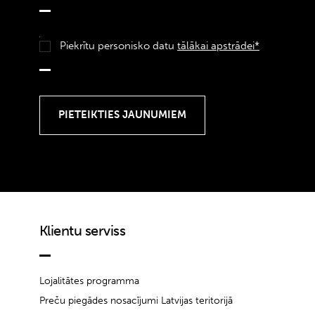
Piekrītu personisko datu
tālākai apstrādei*
Klientu serviss
Lojalitātes programma
Preču piegādes nosacījumi Latvijas teritorijā