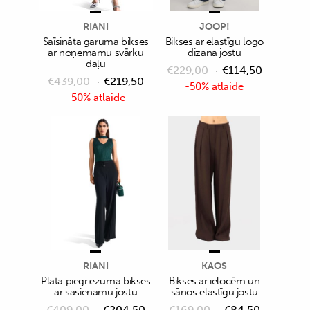
RIANI
JOOP!
Saīsināta garuma bikses
Bikses ar elastīgu logo
ar noņemamu svārku
dizana jostu
daļu
€
229,00
€
114,50
€
439,00
€
219,50
-50% atlaide
-50% atlaide
RIANI
KAOS
Plata piegriezuma bikses
Bikses ar ielocēm un
ar sasienamu jostu
sānos elastīgu jostu
€
409,00
€
204,50
€
169,00
€
84,50