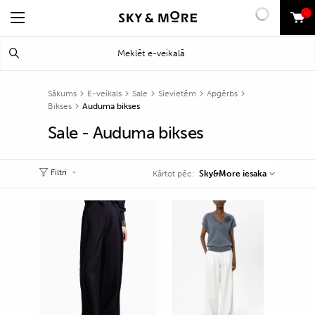
0
Search
Meklēt
for:
Sākums
E-veikals
Sale
Sievietēm
Apģērbs
Bikses
Auduma bikses
Sale - Auduma bikses
Filtri
Sky&More iesaka
Kārtot pēc: