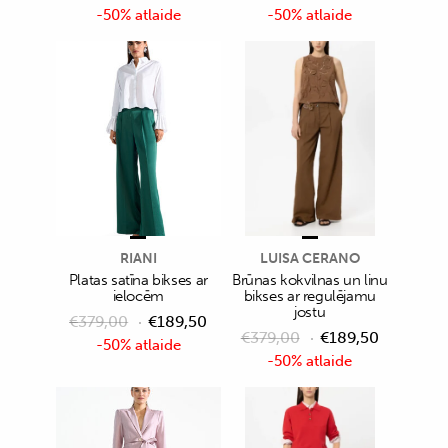
-50% atlaide
-50% atlaide
RIANI
LUISA CERANO
Platas satīna bikses ar
Brūnas kokvilnas un linu
ielocēm
bikses ar regulējamu
jostu
€
379,00
€
189,50
€
379,00
€
189,50
-50% atlaide
-50% atlaide