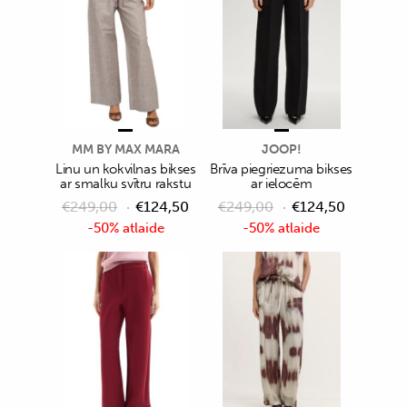
MM BY MAX MARA
JOOP!
Linu un kokvilnas bikses
Brīva piegriezuma bikses
ar smalku svītru rakstu
ar ielocēm
€
249,00
€
124,50
€
249,00
€
124,50
-50% atlaide
-50% atlaide