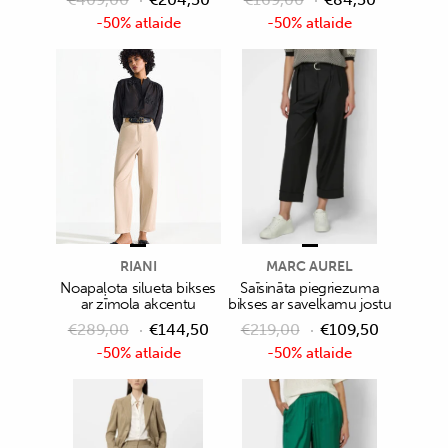
-50% atlaide
-50% atlaide
RIANI
MARC AUREL
Noapaļota silueta bikses
Saīsināta piegriezuma
ar zīmola akcentu
bikses ar savelkamu jostu
€
289,00
€
144,50
€
219,00
€
109,50
-50% atlaide
-50% atlaide