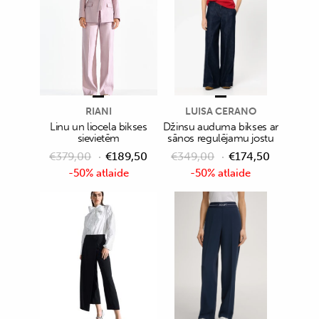
RIANI
LUISA CERANO
Linu un liocela bikses
Džinsu auduma bikses ar
sievietēm
sānos regulējamu jostu
€
379,00
€
189,50
€
349,00
€
174,50
-50% atlaide
-50% atlaide