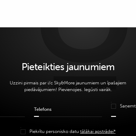
Pieteikties jaunumiem
Uzzini pirmais par i/c Sky&More jaunumiem un īpašajiem
piedāvājumiem! Pievienojies. Iegūsti vairāk.
Saņemt
Piekrītu personisko datu
tālākai apstrādei*