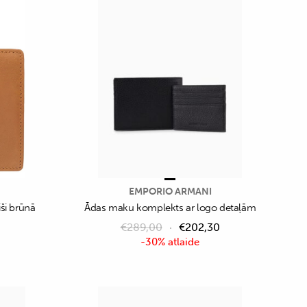
EMPORIO ARMANI
ši brūnā
Ādas maku komplekts ar logo detaļām
€
289,00
€
202,30
-30% atlaide