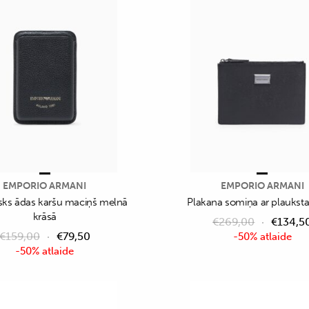
EMPORIO ARMANI
EMPORIO ARMANI
sks ādas karšu maciņš melnā
Plakana somiņa ar plauksta
krāsā
€
269,00
€
134,5
€
159,00
€
79,50
-50% atlaide
-50% atlaide