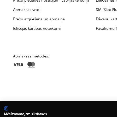
Preču piegādes nosacījumi Latvijas teritorijā
Lietošanas 
Apmaksas veidi
SIA “Skai Pl
Preču atgriešana un apmaiņa
Dāvanu kar
Iekšējās kārtības noteikumi
Pasākumu f
Apmaksas metodes:
Mēs izmantojam sīkdatnes