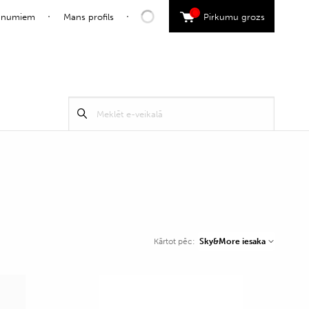
0
jaunumiem
Mans profils
Pirkumu grozs
Search
Meklēt
for:
Sky&More iesaka
Kārtot pēc: