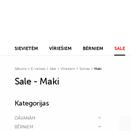
SIEVIETĒM
VĪRIEŠIEM
BĒRNIEM
SALE
Sākums
E-veikals
Sale
Vīriešiem
Somas
Maki
Sale - Maki
Kategorijas
DĀVANĀM
BĒRNIEM