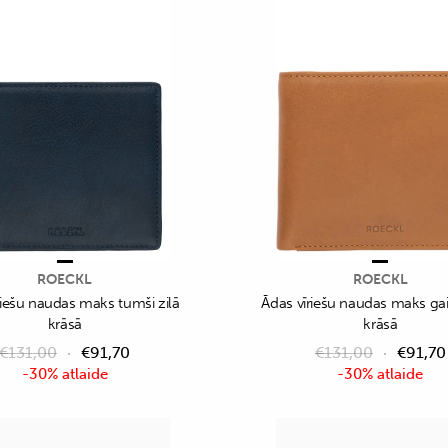
ROECKL
ROECKL
riešu naudas maks tumši zilā
Ādas vīriešu naudas maks gai
krāsā
krāsā
€
131,00
€
91,70
€
131,00
€
91,70
-30% atlaide
-30% atlaide