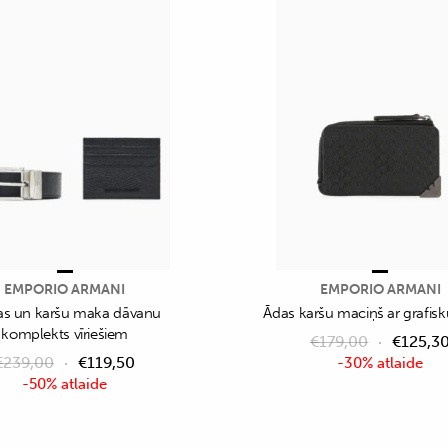
EMPORIO ARMANI
EMPORIO ARMANI
as un karšu maka dāvanu
Ādas karšu maciņš ar grafisk
komplekts vīriešiem
€
179,00
€
125,3
€
239,00
€
119,50
-30% atlaide
-50% atlaide