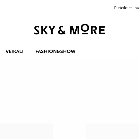
Pieteikties 
VEIKALI
FASHION&SHOW