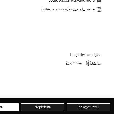
youtube.com/skyandmore
instagram.com/sky_and_more
Piegādes iespējas:
tu
Nepiekrītu
Pielāgot izvēli