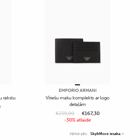
EMPORIO ARMANI
u rakstu
Vīriešu maku komplekts ar logo
detaļām
0
€
239,00
€
167,30
-30% atlaide
Sky&More iesaka
Kārtot pēc: