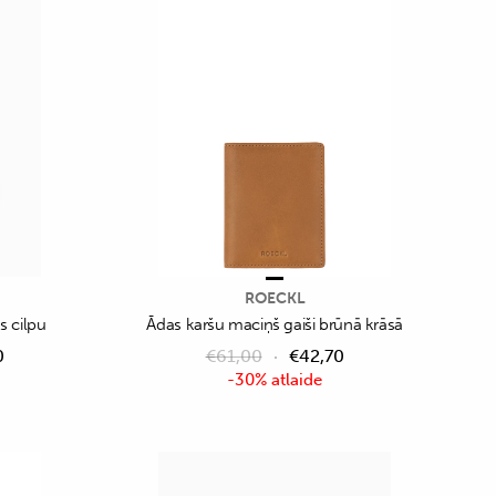
ROECKL
s cilpu
Ādas karšu maciņš gaiši brūnā krāsā
0
€
61,00
€
42,70
-30% atlaide