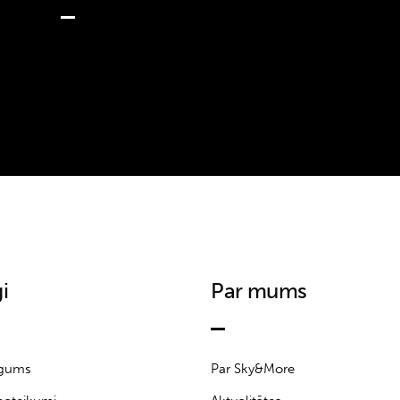
i
Par mums
īgums
Par Sky&More