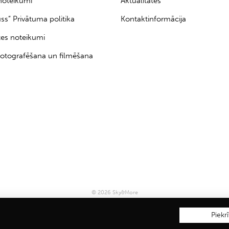
noteikumi
Aktualitātes
uss” Privātuma politika
Kontaktinformācija
tes noteikumi
otografēšana un filmēšana
© 2026 Sky&More
Piekrī