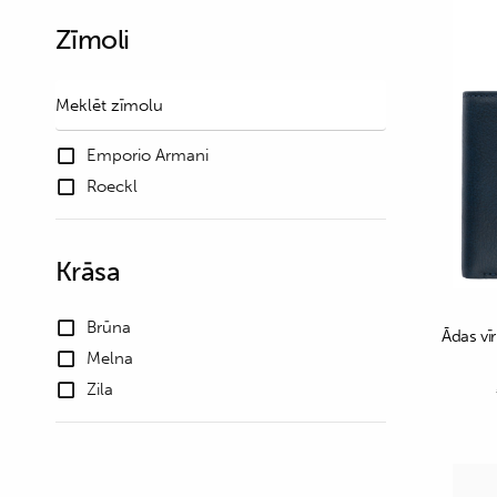
Zīmoli
Emporio Armani
Roeckl
Krāsa
Brūna
Ādas vī
Melna
Zila