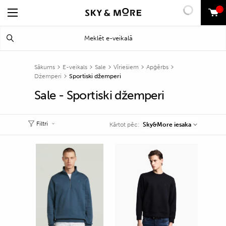
0
Search
Meklēt
for:
Sākums
E-veikals
Sale
Vīriešiem
Apģērbs
Džemperi
Sportiski džemperi
Sale - Sportiski džemperi
Filtri
Sky&More iesaka
Kārtot pēc: