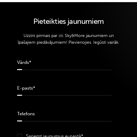
Pieteikties jaunumiem
Uzzini pirmais par i/c Sky&More jaunumiem un
īpašajiem piedāvājumiem! Pievienojies. Iegūsti vairāk.
Saņemt jaunumus e-pastā*