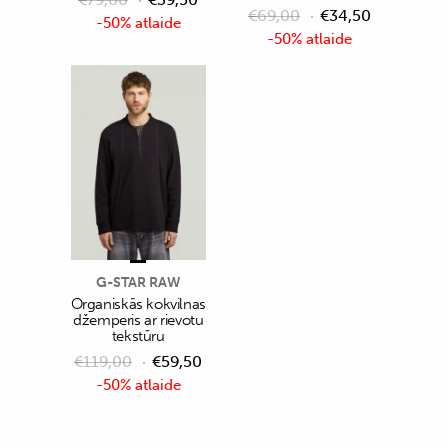
€
69,00
€
34,50
-50% atlaide
-50% atlaide
G-STAR RAW
Organiskās kokvilnas
džemperis ar rievotu
tekstūru
€
119,00
€
59,50
-50% atlaide