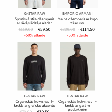
G-STAR RAW
EMPORIO ARMANI
Sportiskā stila džemperis
Melns džemperis ar logo
ar rāvējslēdzēja aizdari
izšuvumu
€
119,00
€
59,50
€
229,00
€
114,50
-50% atlaide
-50% atlaide
G-STAR RAW
G-STAR RAW
Organiskās kokvilnas T-
Organiskās kokvilnas T-
krekls ar grafisku akcentu
krekls ar garām
piedurknēm
€
79,00
€
39,50