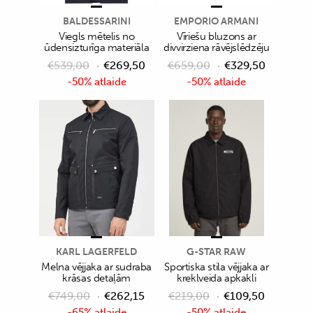
BALDESSARINI
EMPORIO ARMANI
Viegls mētelis no
Vīriešu bluzons ar
ūdensizturīga materiāla
divvirziena rāvējslēdzēju
€
539,00
€
269,50
€
659,00
€
329,50
-50% atlaide
-50% atlaide
KARL LAGERFELD
G-STAR RAW
Melna vējjaka ar sudraba
Sportiska stila vējjaka ar
krāsas detaļām
kreklveida apkakli
€
749,00
€
262,15
€
219,00
€
109,50
-65% atlaide
-50% atlaide