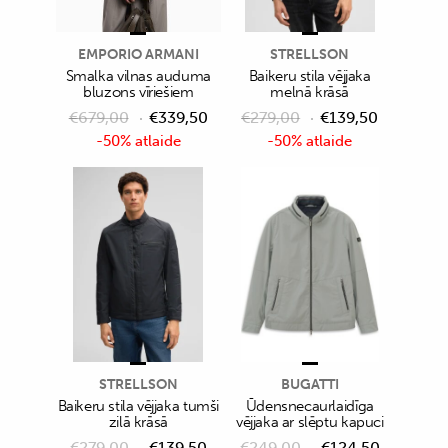
EMPORIO ARMANI
STRELLSON
Smalka vilnas auduma
Baikeru stila vējjaka
bluzons vīriešiem
melnā krāsā
€
679,00
€
339,50
€
279,00
€
139,50
-50% atlaide
-50% atlaide
STRELLSON
BUGATTI
Baikeru stila vējjaka tumši
Ūdensnecaurlaidīga
zilā krāsā
vējjaka ar slēptu kapuci
€
279,00
€
139,50
€
249,00
€
124,50