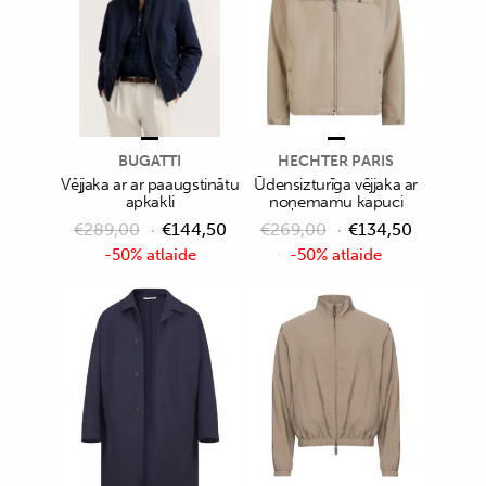
BUGATTI
HECHTER PARIS
Vējjaka ar ar paaugstinātu
Ūdensizturīga vējjaka ar
apkakli
noņemamu kapuci
€
289,00
€
144,50
€
269,00
€
134,50
-50% atlaide
-50% atlaide