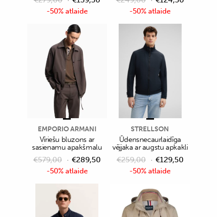
-50% atlaide
-50% atlaide
EMPORIO ARMANI
STRELLSON
Vīriešu bluzons ar
Ūdensnecaurlaidīga
sasienamu apakšmalu
vējjaka ar augstu apkakli
€
579,00
€
289,50
€
259,00
€
129,50
-50% atlaide
-50% atlaide