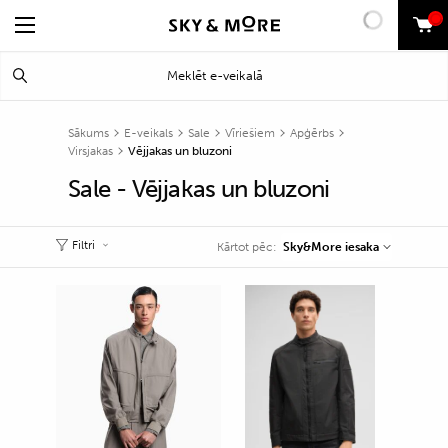
0
Search
Meklēt
for:
Sākums
E-veikals
Sale
Vīriešiem
Apģērbs
Virsjakas
Vējjakas un bluzoni
Sale - Vējjakas un bluzoni
Filtri
Sky&More iesaka
Kārtot pēc: