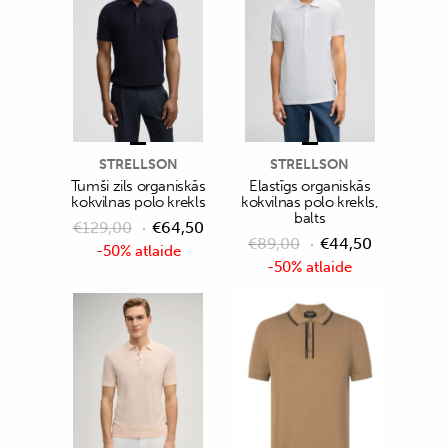
STRELLSON
STRELLSON
Tumši zils organiskās
Elastīgs organiskās
kokvilnas polo krekls
kokvilnas polo krekls,
balts
€
129,00
€
64,50
€
89,00
€
44,50
-50% atlaide
-50% atlaide