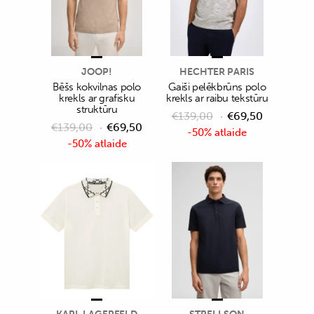
JOOP!
HECHTER PARIS
Bēšs kokvilnas polo
Gaiši pelēkbrūns polo
krekls ar grafisku
krekls ar raibu tekstūru
struktūru
€
139,00
€
69,50
€
139,00
€
69,50
-50% atlaide
-50% atlaide