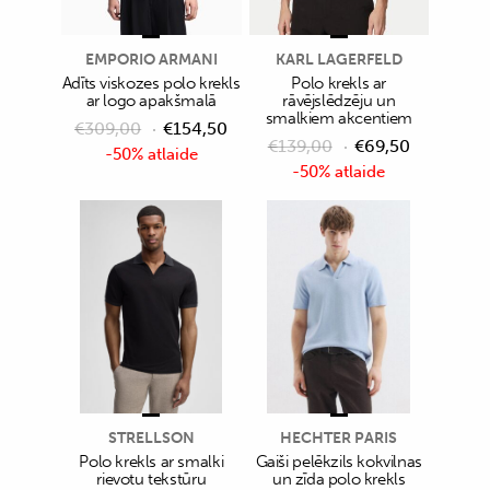
EMPORIO ARMANI
KARL LAGERFELD
Adīts viskozes polo krekls
Polo krekls ar
ar logo apakšmalā
rāvējslēdzēju un
smalkiem akcentiem
€
309,00
€
154,50
€
139,00
€
69,50
-50% atlaide
-50% atlaide
STRELLSON
HECHTER PARIS
Polo krekls ar smalki
Gaiši pelēkzils kokvilnas
rievotu tekstūru
un zīda polo krekls