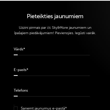
Pieteikties jaunumiem
Uzzini pirmais par i/c Sky&More jaunumiem un
īpašajiem piedāvājumiem! Pievienojies. Iegūsti vairāk.
Saņemt jaunumus e-pastā*