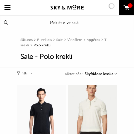
0
Search
Meklēt
for:
Sākums
E-veikals
Sale
Vīriešiem
Apģērbs
T-
krekli
Polo krekli
Sale - Polo krekli
Filtri
Sky&More iesaka
Kārtot pēc: