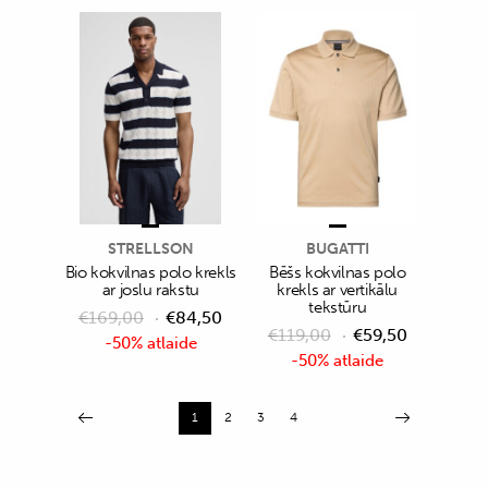
STRELLSON
BUGATTI
Bio kokvilnas polo krekls
Bēšs kokvilnas polo
ar joslu rakstu
krekls ar vertikālu
tekstūru
€
169,00
€
84,50
€
119,00
€
59,50
-50% atlaide
-50% atlaide
1
2
3
4