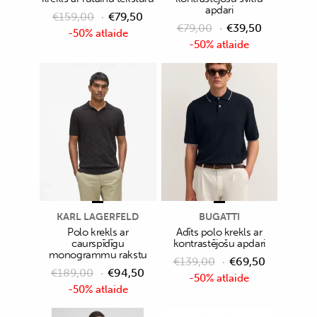
apdari
€
159,00
€
79,50
€
79,00
€
39,50
-50% atlaide
-50% atlaide
KARL LAGERFELD
BUGATTI
Polo krekls ar
Adīts polo krekls ar
caurspīdīgu
kontrastējošu apdari
monogrammu rakstu
€
139,00
€
69,50
€
189,00
€
94,50
-50% atlaide
-50% atlaide