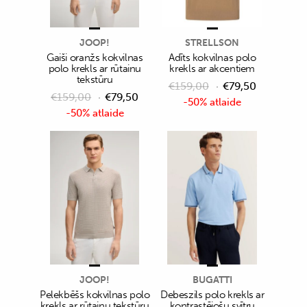
JOOP!
STRELLSON
Gaiši oranžs kokvilnas
Adīts kokvilnas polo
polo krekls ar rūtainu
krekls ar akcentiem
tekstūru
€
159,00
€
79,50
€
159,00
€
79,50
-50% atlaide
-50% atlaide
JOOP!
BUGATTI
Pelekbēšs kokvilnas polo
Debeszils polo krekls ar
krekls ar rūtainu tekstūru
kontrastējošu svītru