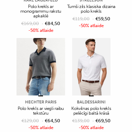
KARL LAGERFELD
STRELLSON
Polo krekls ar
Tumši zils klasiska dizaina
monogrammu rakstu
polo krekls
apkaklē
€
119,00
€
59,50
€
169,00
€
84,50
-50% atlaide
-50% atlaide
HECHTER PARIS
BALDESSARINI
Polo krekls ar viegli raibu
Kokvilnas polo krekls
tekstūru
pelēcīgi baltā krāsā
€
129,00
€
64,50
€
139,00
€
69,50
-50% atlaide
-50% atlaide