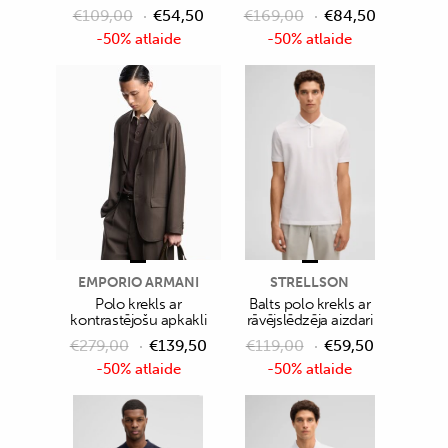
€
109,00
€
54,50
€
169,00
€
84,50
-50% atlaide
-50% atlaide
EMPORIO ARMANI
STRELLSON
Polo krekls ar
Balts polo krekls ar
kontrastējošu apkakli
rāvējslēdzēja aizdari
€
279,00
€
139,50
€
119,00
€
59,50
-50% atlaide
-50% atlaide