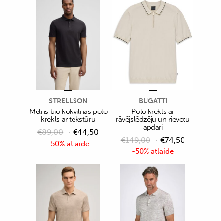
STRELLSON
BUGATTI
Melns bio kokvilnas polo
Polo krekls ar
krekls ar tekstūru
rāvējslēdzēju un rievotu
apdari
€
89,00
€
44,50
€
149,00
€
74,50
-50% atlaide
-50% atlaide