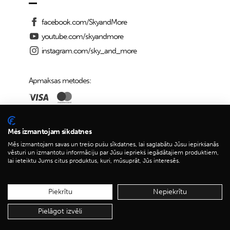
facebook.com/SkyandMore
youtube.com/skyandmore
instagram.com/sky_and_more
Apmaksas metodes:
Piegādes iespējas:
Mēs izmantojam sīkdatnes
Mēs izmantojam savas un trešo pušu sīkdatnes, lai saglabātu Jūsu iepirkšanās
vēsturi un izmantotu informāciju par Jūsu iepriekš iegādātajiem produktiem,
lai ieteiktu Jums citus produktus, kuri, mūsuprāt, Jūs interesēs.
© 2026 Sky&More
Piekrītu
Nepiekrītu
Pielāgot izvēli