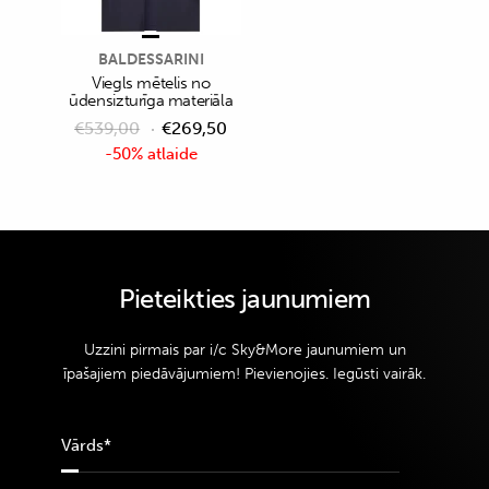
BALDESSARINI
Viegls mētelis no
ūdensizturīga materiāla
€
539,00
€
269,50
-50% atlaide
Pieteikties jaunumiem
Uzzini pirmais par i/c Sky&More jaunumiem un
īpašajiem piedāvājumiem! Pievienojies. Iegūsti vairāk.