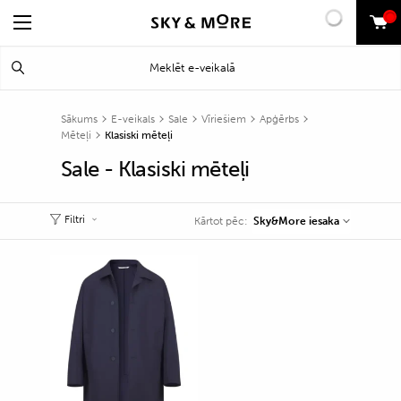
0
Search
Meklēt
for:
Sākums
E-veikals
Sale
Vīriešiem
Apģērbs
Mēteļi
Klasiski mēteļi
Sale - Klasiski mēteļi
Filtri
Sky&More iesaka
Kārtot pēc: