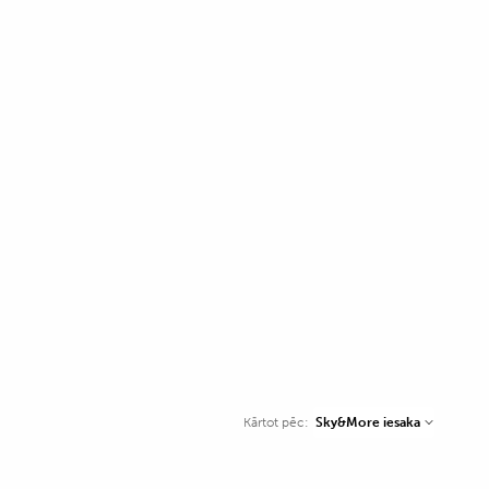
Sky&More iesaka
Kārtot pēc: