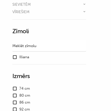
SIEVIETĒM
VĪRIEŠIEM
Zīmoli
Illiana
Izmērs
74 cm
80 cm
86 cm
92 cm