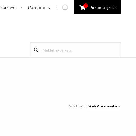
0
jaunumiem
Mans profils
Pirkumu grozs
Search
Meklēt
for:
Sky&More iesaka
Kārtot pēc: