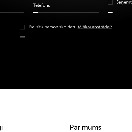
Saņemt
Piekrītu personisko datu
tālākai apstrādei*
i
Par mums