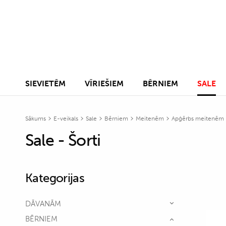
SIEVIETĒM
VĪRIEŠIEM
BĒRNIEM
SALE
Sākums
E-veikals
Sale
Bērniem
Meitenēm
Apģērbs meitenēm
Sale - Šorti
Kategorijas
DĀVANĀM
BĒRNIEM