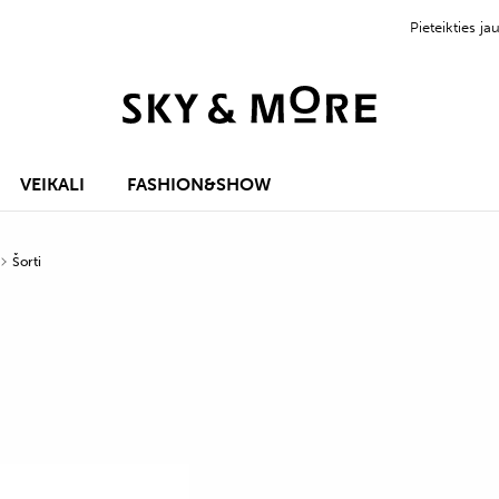
Pieteikties 
VEIKALI
FASHION&SHOW
Šorti