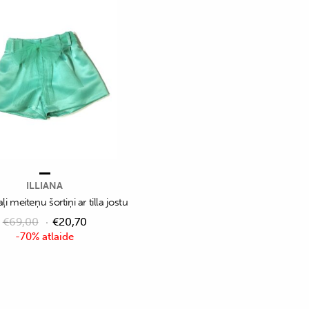
ILLIANA
aļi meiteņu šortiņi ar tilla jostu
€
69,00
€
20,70
-70% atlaide