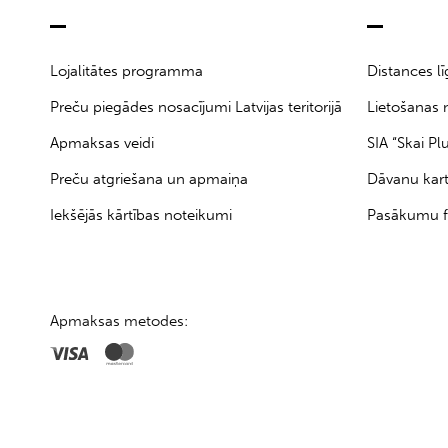
Lojalitātes programma
Distances l
Preču piegādes nosacījumi Latvijas teritorijā
Lietošanas 
Apmaksas veidi
SIA “Skai Pl
Preču atgriešana un apmaiņa
Dāvanu kar
Iekšējās kārtības noteikumi
Pasākumu f
Apmaksas metodes: