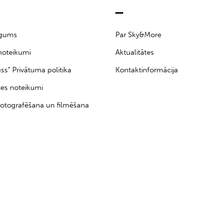
īgums
Par Sky&More
noteikumi
Aktualitātes
uss” Privātuma politika
Kontaktinformācija
tes noteikumi
otografēšana un filmēšana