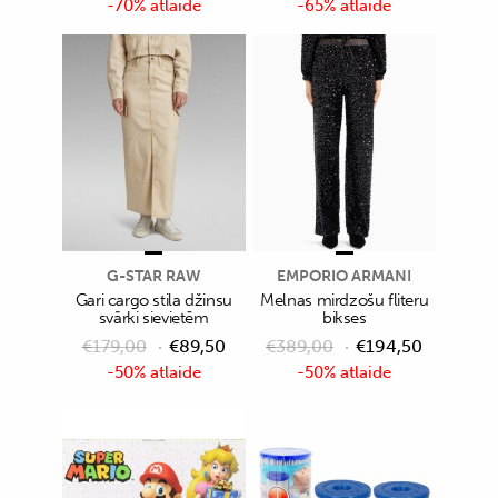
-70% atlaide
-65% atlaide
G-STAR RAW
EMPORIO ARMANI
Gari cargo stila džinsu
Melnas mirdzošu fliteru
svārki sievietēm
bikses
€
179,00
€
89,50
€
389,00
€
194,50
-50% atlaide
-50% atlaide