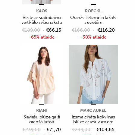
KAOS
ROECKL
Veste ar sudrabainu
Oranžs lielizmēra lakats
vertikālo svītru rakstu
sievietēm
€
189,00
€
66,15
€
166,00
€
116,20
-65% atlaide
-30% atlaide
RIANI
MARC AUREL
Sieviešu blūze gaiši
Izsmalcināta kokvilnas
oranžā krāsā
blūze ar izšuvumiem
€
239,00
€
71,70
€
299,00
€
104,65