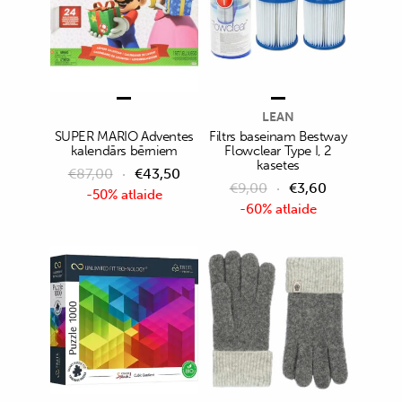
LEAN
SUPER MARIO Adventes
Filtrs baseinam Bestway
kalendārs bērniem
Flowclear Type I, 2
kasetes
€
87,00
€
43,50
€
9,00
€
3,60
-50% atlaide
-60% atlaide