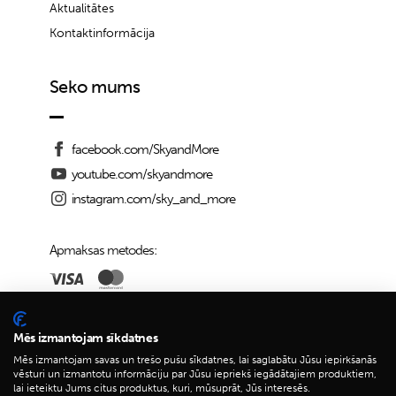
Aktualitātes
Kontaktinformācija
Seko mums
facebook.com/SkyandMore
youtube.com/skyandmore
instagram.com/sky_and_more
Apmaksas metodes:
Piegādes iespējas:
Mēs izmantojam sīkdatnes
Mēs izmantojam savas un trešo pušu sīkdatnes, lai saglabātu Jūsu iepirkšanās
vēsturi un izmantotu informāciju par Jūsu iepriekš iegādātajiem produktiem,
lai ieteiktu Jums citus produktus, kuri, mūsuprāt, Jūs interesēs.