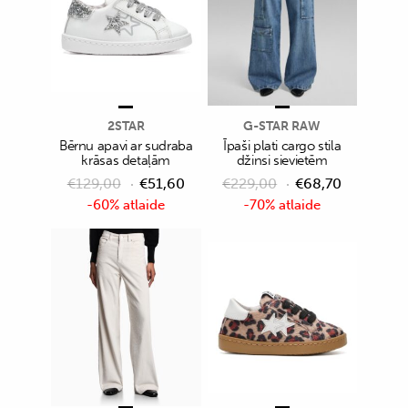
2STAR
G-STAR RAW
Bērnu apavi ar sudraba
Īpaši plati cargo stila
krāsas detaļām
džinsi sievietēm
€
129,00
€
51,60
€
229,00
€
68,70
-60% atlaide
-70% atlaide