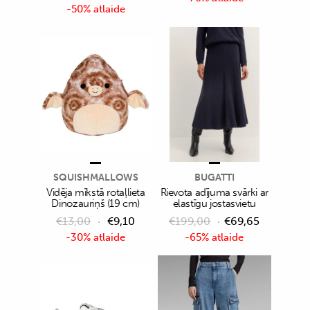
-50% atlaide
SQUISHMALLOWS
BUGATTI
Vidēja mīkstā rotaļlieta
Rievota adījuma svārki ar
Dinozauriņš (19 cm)
elastīgu jostasvietu
€
13,00
€
9,10
€
199,00
€
69,65
-30% atlaide
-65% atlaide