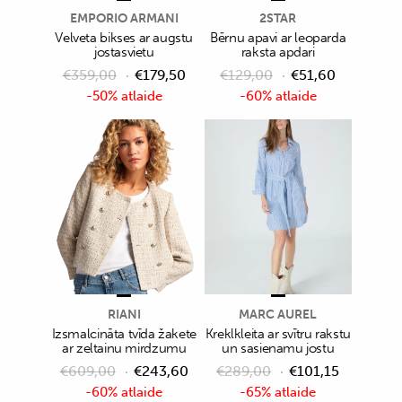
EMPORIO ARMANI
2STAR
Velveta bikses ar augstu
Bērnu apavi ar leoparda
jostasvietu
raksta apdari
€
359,00
€
179,50
€
129,00
€
51,60
-50% atlaide
-60% atlaide
RIANI
MARC AUREL
Izsmalcināta tvīda žakete
Kreklkleita ar svītru rakstu
ar zeltainu mirdzumu
un sasienamu jostu
€
609,00
€
243,60
€
289,00
€
101,15
-60% atlaide
-65% atlaide