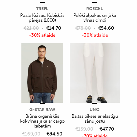
TREFL
ROECKL
Puzle Krāsas: Kubiskās
Pelēki alpakas un jaka
pārejas (1000)
vilnas cimdi
€
21,00
€
14,70
€
78,00
€
54,60
-30% atlaide
-30% atlaide
G-STAR RAW
UNQ
Brūna organiskās
Baltas bikses ar elastīgu
kokvilnas jaka ar cargo
sānu jostu
kabatām
€
159,00
€
47,70
€
169,00
€
84,50
-70% atlaide