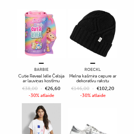
BARBIE
ROECKL
Cutie Reveal lelle Čelsija
Melna kašmira cepure ar
ar lauviņas kostīmu
dekoratīvu rakstu
€
38,00
€
26,60
€
146,00
€
102,20
-30% atlaide
-30% atlaide