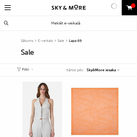
0
Search
Meklēt
for:
Sākums
E-veikals
Sale
Lapa 69
Sale
Filtri
Sky&More iesaka
Kārtot pēc: