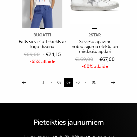
BUGATTI
2STAR
Balts sieviešu T-krekls ar
Sieviešu apavi ar
logo dizainu
nobružājuma efektu un
mirdzošu apdari
€
69,00
€
24,15
€
169,00
€
67,60
-65% atlaide
-60% atlaide
1
68
69
70
81
Pieteikties jaunumiem
Uzzini pirmais par i/c Sky&More jaunumiem un